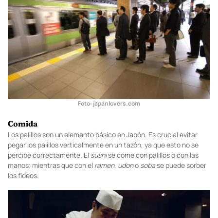
Foto: japanlovers.com
Comida
Los palillos son un elemento básico en Japón. Es crucial evitar
pegar los palillos verticalmente en un tazón, ya que esto no se
percibe correctamente. El
sushi
se come con palillos o con las
manos; mientras que con el
ramen
,
udon
o
soba
se puede sorber