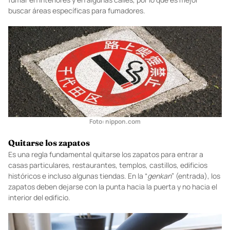
Foto: unsplashc.om
Fumar
Japón tiene una estricta política contra el humo. Está prohibido
fumar en interiores y en algunas calles, por lo que es mejor
buscar áreas específicas para fumadores.
Foto: nippon.com
Quitarse los zapatos
Es una regla fundamental quitarse los zapatos para entrar a
casas particulares, restaurantes, templos, castillos, edificios
históricos e incluso algunas tiendas. En la “
genkan
” (entrada), los