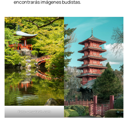
budistas, ya que es donde los budas residen.
Santuarios:
tienen una sola entrada llamada
torii
,
que marca la transición del mundo terrenal al
sagrado. En los santuarios residen los dioses y no
encontrarás imágenes budistas.