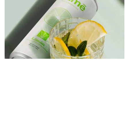
GOURMET
Cheers Y’all! Imperdibles cocteles para
preparar con hard seltzer
Hard seltzer es la nueva tendencia que te fascinará; consiste en