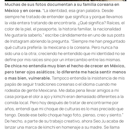
Muchas de sus fotos documentan a su familia coreana en
México
y en corea.
“La identidad, esa gran palabra. Desde
siempre he tratado de entender que significa y porque llevamos
la vida entera tratando de encontrarla. ¿Qué significa? Raíces, el
color de la piel, el pasaporte, la historia familiar, la nacionalidad
Me gustaría saberlo,” escribe cándidamente en uno de sus posts
de Instagram abriendo la pregunta. “Siempre me han preguntado
qué cultura prefería: la mexicana o la coreana. Pero nunca ha
sido una o la otra; creciendo he entendido que mi identidad no se
define por mis raíces sino por un intercambio entre las mismas.
De chica no entendía muy bien el hecho de crecer en México,
pero tener ojos asiáticos
;
lo diferente me hacia sentir menos
o mas bien, vulnerable.
Tampoco entendía la insistencia de mis
papás de seguir tradiciones coreanas o el idioma cuando me
rodeaba de gente Mexicana. Me daba pena llevar amigos a mi
casa porque el olor a ajo y kimchi eran demasiado diferentes a la
comida local. Pero hoy después de tratar de encontrarme por
años, entendí que mi choque de culturas es lo mas preciado que
tengo. Desde ese bello choque hago foto, pienso, creo y siento.”
De hecho, a parte de su trabajo creativo, ahora Seo Ju acaba de
lanzar una marca de kimchi en homenaje a su madre. Se llama