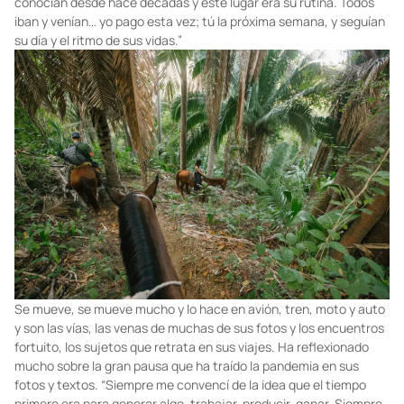
conocían desde hace décadas y este lugar era su rutina. Todos
iban y venían… yo pago esta vez; tú la próxima semana, y seguían
su día y el ritmo de sus vidas.”
Se mueve, se mueve mucho y lo hace en avión, tren, moto y auto
y son las vías, las venas de muchas de sus fotos y los encuentros
fortuito, los sujetos que retrata en sus viajes. Ha reflexionado
mucho sobre la gran pausa que ha traído la pandemia en sus
fotos y textos. “Siempre me convencí de la idea que el tiempo
primero era para generar algo, trabajar, producir, ganar. Siempre