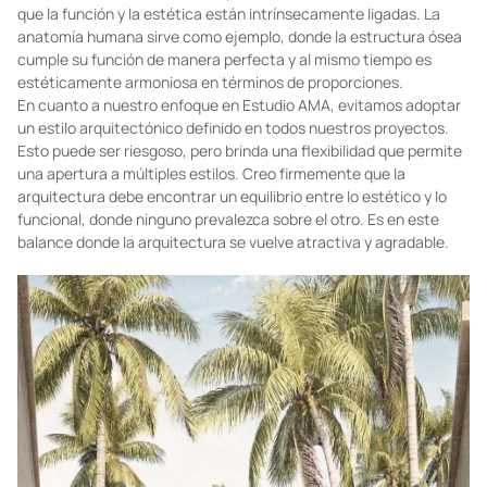
cuerpo humano es funcional y estéticamente agradable al mismo
tiempo, subrayando la importancia de la funcionalidad en la
arquitectura. A menudo, la falta de visión o consideraciones de
costo pueden llevar a una desarticulación entre funcionalidad y
estética en la historia de la arquitectura. Es esencial reconocer
que la función y la estética están intrínsecamente ligadas. La
anatomía humana sirve como ejemplo, donde la estructura ósea
cumple su función de manera perfecta y al mismo tiempo es
estéticamente armoniosa en términos de proporciones.
En cuanto a nuestro enfoque en Estudio AMA, evitamos adoptar
un estilo arquitectónico definido en todos nuestros proyectos.
Esto puede ser riesgoso, pero brinda una flexibilidad que permite
una apertura a múltiples estilos. Creo firmemente que la
arquitectura debe encontrar un equilibrio entre lo estético y lo
funcional, donde ninguno prevalezca sobre el otro. Es en este
balance donde la arquitectura se vuelve atractiva y agradable.