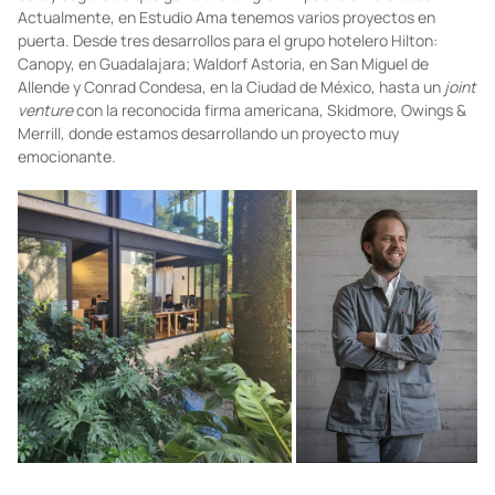
Participar en el Soho House de Ciudad de México fue una
experiencia fascinante: coordinar el proyecto y estar cerca de
una marca tan innovadora como Soho fue enriquecedor, la
comunidad que están construyendo es sumamente interesante y
estoy seguro de que generará un gran impacto en la ciudad.
Actualmente, en Estudio Ama tenemos varios proyectos en
puerta. Desde tres desarrollos para el grupo hotelero Hilton:
Canopy, en Guadalajara; Waldorf Astoria, en San Miguel de
Allende y Conrad Condesa, en la Ciudad de México, hasta un
joint
venture
con la reconocida firma americana, Skidmore, Owings &
Merrill, donde estamos desarrollando un proyecto muy
emocionante.