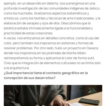
Rasgos de la cultura mexicana están presentes en sus
proyectos. ¿Cómo abordan la integración de elementos
históricos y culturales?
En cada uno de nuestros proyectos abordamos la integración de
elementos históricos y culturales de manera muy consciente. Por
ejemplo, en un desarrollo en Vallarta, nos sumergimos en una
profunda investigación de las comunidades indígenas de Jalisco,
como los huicholes. Analizamos aspectos sistemáticos y
artísticos, como los textiles y técnicas de arte tradicionales, y la
elaboración de sarapes y ojos de dios. Descubrimos que la
estética estaba intrínsecamente ligada a la funcionalidad y
practicidad de estas creaciones.
A veces, nos enfocamos en detalles concretos, como el uso del
color, pero también nos inspiramos en sistemas y formas de
resolver problemas. Por otro lado, hubo un proyecto en Oaxaca
donde nos inspiramos en las pirámides de Monte Albán:
reinterpretamos su forma y aplicamos el color de forma sutil.
Creo que la integración de elementos culturales no se limita solo
a la arquitectura.
¿Qué importancia tiene el contexto geográfico en la
concepción de sus desarrollos?