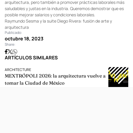
tuve en mente crear mi propio estudio. Después de diez años,
logramos fundar el estudio. Nuestro objetivo es crecer y
expandirnos, no solo en Ciudad de México, sino también a nivel
internacional. Aspiramos a ser un referente en el ámbito de la
arquitectura, pero también a promover prácticas laborales más
saludables y justas en la industria. Queremos demostrar que es
posible mejorar salarios y condiciones laborales.
Raymundo Sesma y la suite Diego Rivera: fusión de arte y
arquitectura
Publicado:
octubre 18, 2023
Share:
ARTÍCULOS SIMILARES
ARCHITECTURE
MEXTRÓPOLI 2026: la arquitectura vuelve a
tomar la Ciudad de México