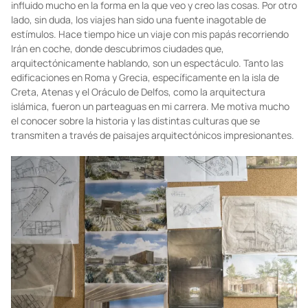
¿Cuáles son las principales influencias arquitectónicas que
has tenido a lo largo de tu trayectoria?
En la arquitectura de Ignacio Díaz Morales y de Luis Barragán hay
toda una influencia árabe del sur de España que me fascina y ha
influido mucho en la forma en la que veo y creo las cosas. Por otro
lado, sin duda, los viajes han sido una fuente inagotable de
estímulos. Hace tiempo hice un viaje con mis papás recorriendo
Irán en coche, donde descubrimos ciudades que,
arquitectónicamente hablando, son un espectáculo. Tanto las
edificaciones en Roma y Grecia, específicamente en la isla de
Creta, Atenas y el Oráculo de Delfos, como la arquitectura
islámica, fueron un parteaguas en mi carrera. Me motiva mucho
el conocer sobre la historia y las distintas culturas que se
transmiten a través de paisajes arquitectónicos impresionantes.