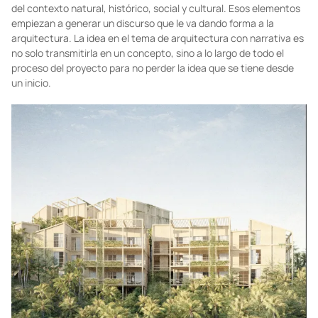
creativo?
Mucho de la narrativa radica en resumir y plasmar ideas de una
manera concisa y clara. Es una herramienta que nos ayuda a
comunicar un concepto de forma transparente al cliente. A
nosotros nos gusta empezar los proyectos con la investigación
del contexto natural, histórico, social y cultural. Esos elementos
empiezan a generar un discurso que le va dando forma a la
arquitectura. La idea en el tema de arquitectura con narrativa es
no solo transmitirla en un concepto, sino a lo largo de todo el
proceso del proyecto para no perder la idea que se tiene desde
un inicio.