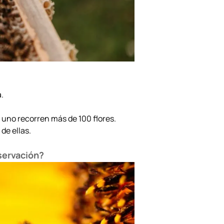
.
a uno recorren más de 100 flores.
de ellas.
servación?