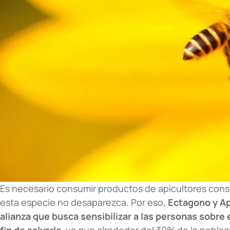
Es necesario consumir productos de apicultores consc
esta especie no desaparezca. Por eso,
Ectagono
y Ap
alianza que busca sensibilizar a las personas sobre 
fin de salvarla
, ya que alrededor del 30% de la poblac