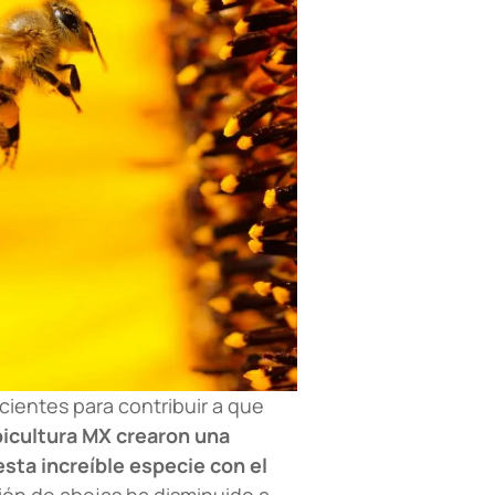
ientes para contribuir a que
icultura MX crearon una
esta increíble especie con el
ión de abejas ha disminuido a