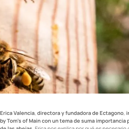
Erica Valencia
,
directora y fundadora de Ectagono
,
i
by Tom’s of Main
con un tema de suma importancia p
de las abejas
. Erica nos explica por qué es necesario