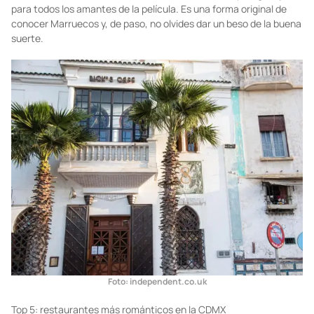
Café de Rick en Marruecos
“A kiss is just a kiss”
: quizá esta frase te recuerda el emblemático
beso de
Casablanca
. El Café de Rick abrió sus puertas en 2004 y,
desde entonces, se ha convertido en un centro de peregrinaje
para todos los amantes de la película. Es una forma original de
conocer Marruecos y, de paso, no olvides dar un beso de la buena
suerte.