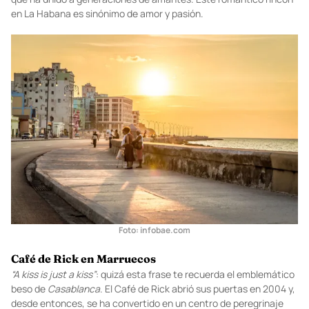
Foto:
euroviajar.com
Muro del malecón en La Habana
Cuenta la historia que este poderoso
spot
es un imán invencible
que ha unido a generaciones de amantes. Este romántico rincón
en La Habana es sinónimo de amor y pasión.
Foto:
infobae.com