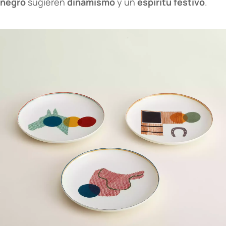
negro
sugieren
dinamismo
y un
espíritu festivo
.