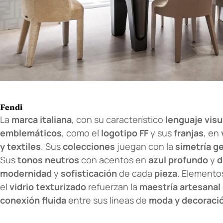
Fendi
La
marca italiana
, con su característico
lenguaje visu
emblemáticos
, como el
logotipo FF
y sus
franjas
, en
y textiles
. Sus
colecciones
juegan con la
simetría g
Sus
tonos neutros
con acentos en
azul profundo
y
d
modernidad
y
sofisticación
de cada
pieza
. Elemento
el
vidrio texturizado
refuerzan la
maestría artesanal
conexión fluida
entre sus líneas de
moda y decoraci