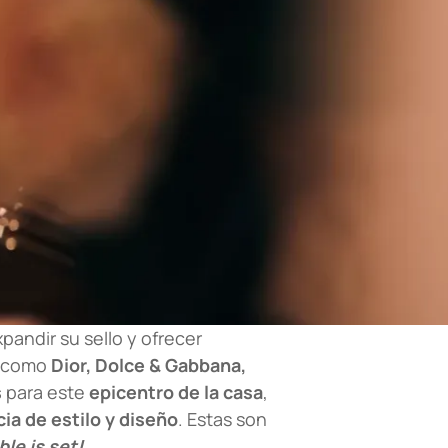
pandir su sello y ofrecer
s como
Dior, Dolce & Gabbana,
s
para este
epicentro de la casa
,
ia de estilo y diseño
. Estas son
ble is set!