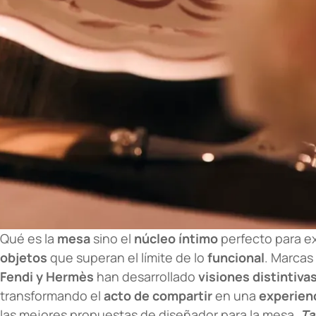
Qué es la
mesa
sino el
núcleo íntimo
perfecto para ex
objetos
que superan el límite de lo
funcional
. Marca
Fendi y Hermès
han desarrollado
visiones distintiva
transformando el
acto de compartir
en una
experienc
las mejores propuestas de diseñador para la mesa.
Ta