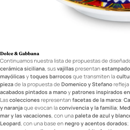
Dolce & Gabbana
Continuamos nuestra lista de propuestas de diseñador
cerámica siciliana
, sus
vajillas
presentan
estampados
mayólicas
y
toques barrocos
que transmiten la
cultu
pieza
de la propuesta de
Domenico y Stefano
refleja
acabados pintados a mano
y
patrones inspirados en e
Las
colecciones
representan
facetas de la marca
:
Ca
y naranja
que evocan la
convivencia y la familia
;
Med
mar y las vacaciones
, con una
paleta de azul y blanc
Leopard
, con una base en
negro y acentos dorados
;