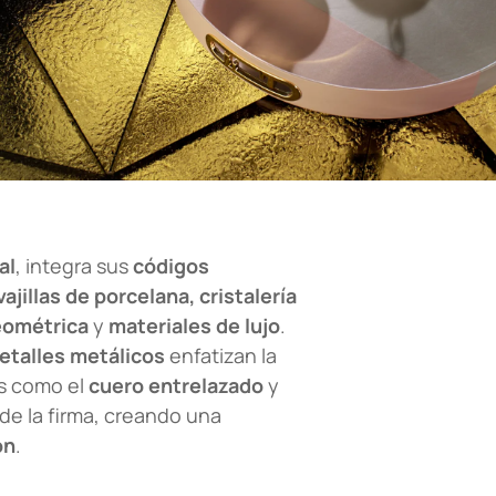
al
, integra sus
códigos
vajillas de porcelana, cristalería
eométrica
y
materiales de lujo
.
etalles metálicos
enfatizan la
s como el
cuero entrelazado
y
de la firma, creando una
ón
.