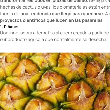
transformar residuos en piezas de deseo.
De algas 
hechas de cactus o uvas, los biomateriales están entr
fuerza de
una tendencia que llegó para quedarse.
A 
proyectos científicos que lucen en las pasarelas
.
1. Piñatex
Una innovadora alternativa al cuero creada a partir de
subproducto agrícola que normalmente se desecha.