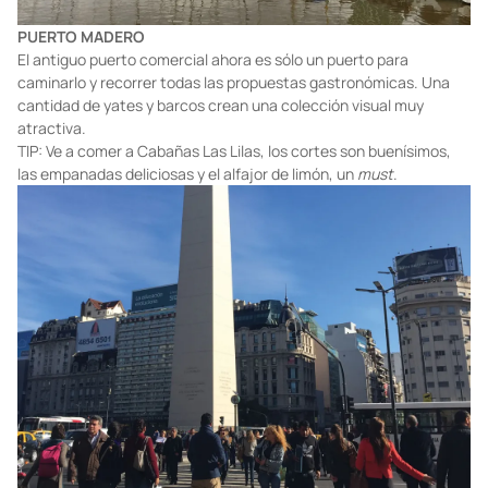
PUERTO MADERO
El antiguo puerto comercial ahora es sólo un puerto para
caminarlo y recorrer todas las propuestas gastronómicas. Una
cantidad de yates y barcos crean una colección visual muy
atractiva.
TIP: Ve a comer a Cabañas Las Lilas, los cortes son buenísimos,
las empanadas deliciosas y el alfajor de limón, un
must
.