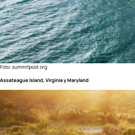
Foto:
summitpost.org
Assateague Island, Virginia y Maryland