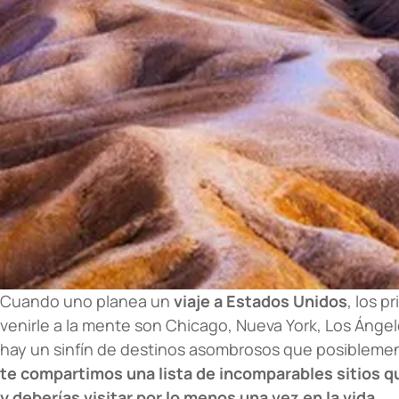
Cuando uno planea un
viaje a Estados Unidos
, los 
venirle a la mente son Chicago, Nueva York, Los Ángel
hay un sinfín de destinos asombrosos que posibleme
te compartimos una lista de incomparables sitios q
y deberías visitar por lo menos una vez en la vida
.