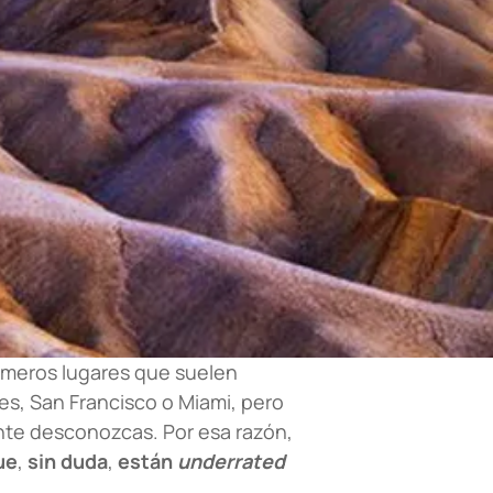
primeros lugares que suelen
es, San Francisco o Miami, pero
nte desconozcas. Por esa razón,
ue
,
sin duda
,
están
underrated