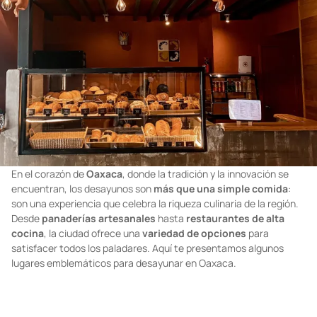
En el corazón de
Oaxaca
, donde la tradición y la innovación se
encuentran, los desayunos son
más que una simple comida
:
son una experiencia que celebra la riqueza culinaria de la región.
Desde
panaderías
artesanales
hasta
restaurantes
de
alta
cocina
, la ciudad ofrece una
variedad de opciones
para
satisfacer todos los paladares. Aquí te presentamos algunos
lugares emblemáticos para desayunar en Oaxaca.