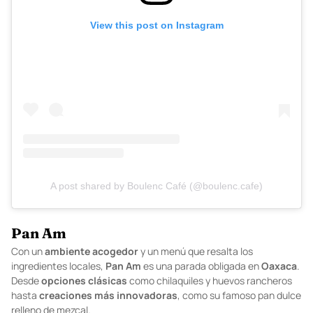
View this post on Instagram
A post shared by Boulenc Café (@boulenc.cafe)
Pan Am
Con un
ambiente
acogedor
y un menú que resalta los
ingredientes locales,
Pan
Am
es una parada obligada en
Oaxaca
.
Desde
opciones
clásicas
como chilaquiles y huevos rancheros
hasta
creaciones
más
innovadoras
, como su famoso pan dulce
relleno de mezcal.