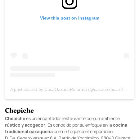
View this post on Instagram
A post shared by CasaOaxacaReforma (@casaoaxacareforma)
Chepiche
Chepiche
es un encantador restaurante con un ambiente
rústico
y acogedor
. Es conocido por su enfoque en la
cocina
tradicional
oaxaqueña
con un toque contemporáneo.
D.
De, Genaro Vásquez 6 A, Barrio de Xochimilco, 68040 Oaxaca