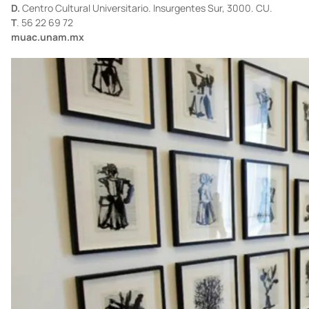
que les rodea hacen que sus obras, a base de carboncillo,
pintura, grabado y un poco de escultura, enfaticen las similitudes
y diferencias que vivióy observóeste artista en su tierra natal.
La exposición cuenta con 38 dibujos, 27 películas 184 grabados y
35 esculturas que el asrísta creóen los pasados veinticinco años.
D.
Centro Cultural Universitario. Insurgentes Sur, 3000. CU.
T
. 56 22 69 72
muac.unam.mx