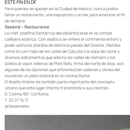
zonaturistica.com
ESTE FIN EN DF
Para quienes se quedan en la Ciudad de M
é
xico, nunca podr
í
a
faltar un restaurante, una exposici
ó
n y un bar para amenizar el fin
de semana.
Sesámé – Restaurante
La chef Josefina Santacruz decidióenfocarse en la comida
callejera asiática. Con asiática se refiere al continente entero y
poder asíincluir platillos de distintos países del Oriente. Platillos
como el curri indio de las calles de Calcuta o la sopa de carne y
diversos aditamentos que adorna las calles de Vietnam o los
bolillos al vapor rellenos de Pork Belly, firma del norte de Asia, son
algunas de las opciones que entremezclan sabores y olores del
mundo en un plato oriental en la colonia Roma.
El diseño interior es también parte importante del concepto
urbano que este lugar intenta transmitirle a sus clientes.
D. Colima 183. Col Roma.
T. 52 07 74 71