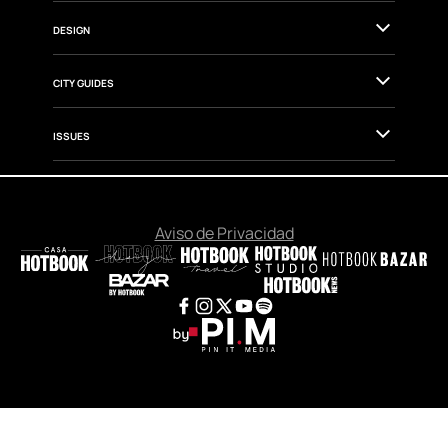
TRAVEL
GOURMET
CULTURE
FASHION & BEAUTY
WELLNESS & HEALTH
DESIGN
CITY GUIDES