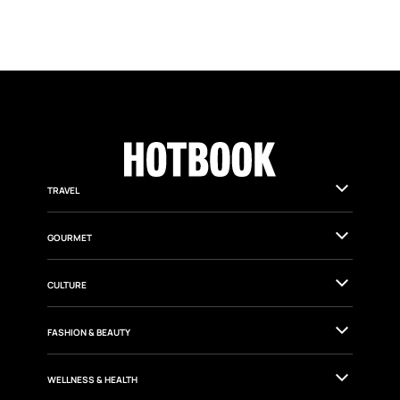
ARTÍCULOS SIMILARES
HOTDESTINATIONS
En Chile Cabe un Planeta: el proyecto
audiovisual que propone mirar el país como
un sistema vivo.