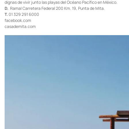
campo de Golf, una playa privada con blanca y suave arena y
muchas otras amenidades que harán de un fin de semana en
Punta Mita, algo memorable. Una opción sumamente
recomendada para huéspedes nacionales e internacionales que
buscan lo más alto en cuestión de sofisticación y experiencias
dignas de vivir junto las playas del Océano Pacífico en México.
D.
Ramal Carretera Federal 200 Km. 19, Punta de Mita.
T.
01 329 291 6000
facebook.com
casademita.com