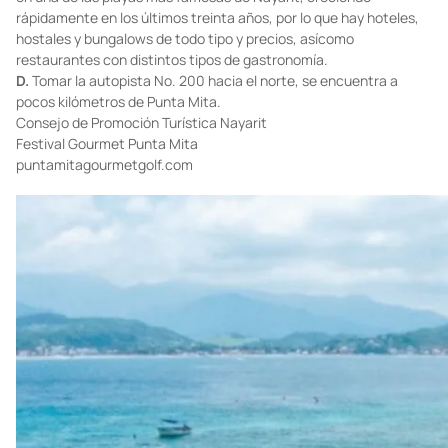
Rinc
ón de Guayabitos
Conocida como “La alberca más grande del mundo” por la
tranquilidad y claridad de sus aguas, Guayabitos se ha convertido
en una de las playas más famosas de Nayarit, creciendo
rápidamente en los últimos treinta años, por lo que hay hoteles,
hostales y bungalows de todo tipo y precios, asícomo
restaurantes con distintos tipos de gastronomía.
D.
Tomar la autopista No. 200 hacia el norte, se encuentra a
pocos kilómetros de Punta Mita.
Consejo de Promoción Turística Nayarit
Festival Gourmet Punta Mita
puntamitagourmetgolf.com