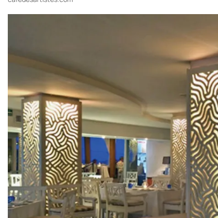
orgánicos, cien porciento locales y mariscos frescos de las playas
que le rodean.
D. Av.El Anclote Lote 5, Punta Mita.
T. 01 329 291 5414
cafedesartistes.com