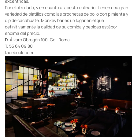
este espacio es que conjunta cierta elegancia, pero sin caer en la
pretensión. Tienen una pequeña pero bien abastecida huerta de
donde sacan distintos ingredientes orgánicos con los que han
generado creaciones únicas, deliciosas y sumamente
excéntricas.
Por el otro lado, y en cuanto al apesto culinario, tienen una gran
variedad de platillos como las brochetas de pollo con pimienta y
dip de cacahuate. Monkey bar es un lugar en el que
definitivamente la calidad de su comida y bebidas estápor
encima del precio.
D.
Álvaro Obregón 100. Col. Roma.
T.
55 64 09 80
facebook.com