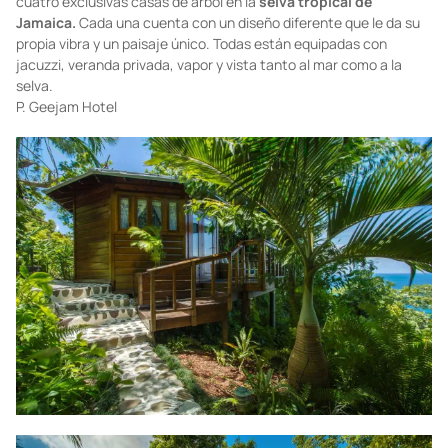
cuatro exclusivas casas de árbol en la
selva tropical de
Jamaica.
Cada una cuenta con un diseño diferente que le da su
propia vibra y un paisaje único. Todas están equipadas con
jacuzzi, veranda privada, vapor y vista tanto al mar como a la
selva.
P.
Geejam Hotel