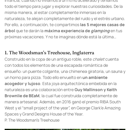
infancia, cuando no vivíamos a un ritmo acelerado y teníamos
todo el tiempo para jugar y explorar nuestras curiosidades. De la
misma manera, al estar completamente inmersas en la
naturaleza, te alejan completamente del ruido y el estrés urbano.
Por ello, a continuación, te compartimos
las 5 mejores casas de
árbol
que te darán la
máxima experiencia de
glamping
en tus
próximas vacaciones. Y no te imaginas dónde está la última…
1. The Woodsman’s Treehouse, Inglaterra
Construido en la copa de un antiguo roble, este
chalet
cuenta
con todos los elementos de una escapada romántica de
ensueño: un puente colgante, una chimenea giratoria, un sauna y
un horno para pizza. Todo ello envuelto en
un ambiente
acogedor y lujoso
. Esta joya arquitectónica embebida en la
naturaleza es una colaboración entre
Guy Mallinson y Keith
Brownlie de BEaM
, la cual fue construida completamente de
manera artesanal. Además, en 2016 ganó el premio RIBA South
West y el “small project of the year”, en George Clark’e Amazing
Spaces y Grand Designs House of the Year.
P.
The Woodsman’s Treehouse