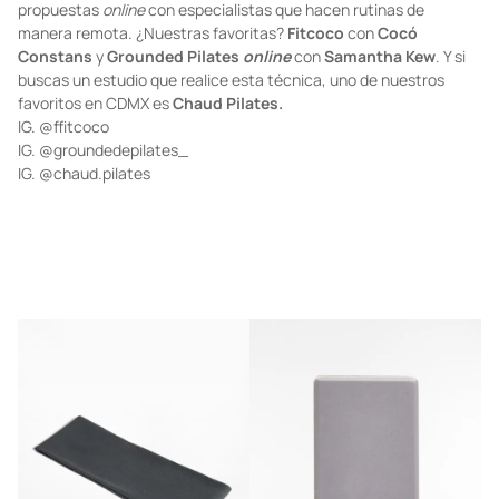
propuestas
online
con especialistas que hacen rutinas de
manera remota. ¿Nuestras favoritas?
Fitcoco
con
Cocó
Constans
y
Grounded Pilates
online
con
Samantha Kew
. Y si
buscas un estudio que realice esta técnica, uno de nuestros
favoritos en CDMX es
Chaud Pilates.
IG.
@ffitcoco
IG.
@groundedepilates_
IG.
@chaud.pilates