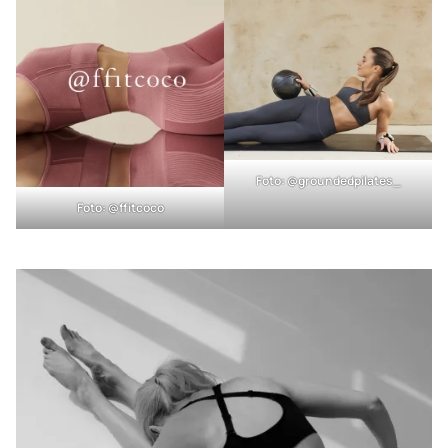
Foto: @groundedpilates_
Foto: @ffitcoco