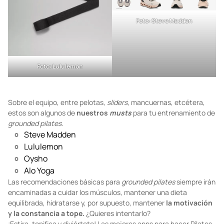
Foto: Steve Madden
Foto: Lululemon
Sobre el equipo, entre pelotas,
sliders
, mancuernas, etcétera,
estos son algunos de
nuestros
musts
para tu entrenamiento de
grounded pilates
.
Steve Madden
Lululemon
Oysho
Alo Yoga
Las recomendaciones básicas para
grounded pilates
siempre irán
encaminadas a cuidar los músculos, mantener una dieta
equilibrada, hidratarse y, por supuesto, mantener
la motivación
y la constancia a tope.
¿Quieres intentarlo?
¡Estira, tonifica y diviértete! Las mejores apps para hacer Pilates