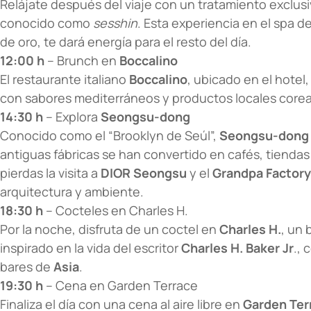
Relájate después del viaje con un tratamiento exclus
conocido como
sesshin
. Esta experiencia en el spa 
de oro, te dará energía para el resto del día.
12:00 h
– Brunch en
Boccalino
El restaurante italiano
Boccalino
, ubicado en el hotel
con sabores mediterráneos y productos locales core
14:30 h
– Explora
Seongsu-dong
Conocido como el “Brooklyn de Seúl”,
Seongsu-dong
antiguas fábricas se han convertido en cafés, tiendas 
pierdas la visita a
DIOR Seongsu
y el
Grandpa Factory
arquitectura y ambiente.
18:30 h
– Cocteles en Charles H.
Por la noche, disfruta de un coctel en
Charles H.
, un 
inspirado en la vida del escritor
Charles H. Baker Jr
.,
bares de
Asia
.
19:30 h
– Cena en Garden Terrace
Finaliza el día con una cena al aire libre en
Garden Ter