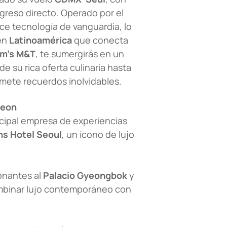
egreso directo. Operado por el
rece tecnología de vanguardia, lo
 en
Latinoamérica
que conecta
m’s M&T
, te sumergirás en un
de su rica oferta culinaria hasta
mete recuerdos inolvidables.
heon
incipal empresa de experiencias
ns Hotel Seoul
, un ícono de lujo
ionantes al
Palacio Gyeongbok
y
combinar lujo contemporáneo con