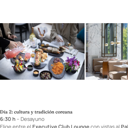
Día 2: cultura y tradición coreana
6:30 h
– Desayuno
Elige entre el
Executive Club Lounge
con vistas al
Pa