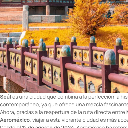
Seúl
es una ciudad que combina a la perfección la hist
contemporáneo, ya que ofrece una mezcla fascinante
Ahora, gracias a la reapertura de la ruta directa entre
Aeroméxico
, viajar a esta vibrante ciudad es más a
Desde el
1° de agosto de 2024
, Aeroméxico ha retom