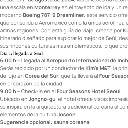
una escala en
Monterrey
en el trayecto de ida y un r
moderno
Boeing 787-9 Dreamliner
, este servicio of
que consolida a Aeroméxico como la única aerolínea
ambas regiones. Con esta guía de viaje, creada por
Ki
itinerario diseñado para explorar lo mejor de Seúl, des
sus rincones culturales más emblemáticos, lo que pro
Día 1: llegada a Seúl
6:00 h
– Llegada al
Aeropuerto Internacional de Inc
Serás recibido por un conductor de
Kim’s M&T
, la pr
de lujo en
Corea del Sur
, que te llevará al
Four Seaso
en el corazón de la ciudad.
9:00 h
– Check-in en el
Four Seasons Hotel Seoul
Ubicado en
Jongno-gu
, el hotel ofrece vistas impres
se inspira en la arquitectura tradicional coreana al 
elementos de la cultura
Joseon
.
Sugerencia opcional: sauna coreana