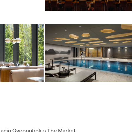
lacio Gyeongbok
o
The Market