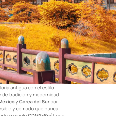
oria antigua con el estilo
 de tradición y modernidad.
México
y
Corea del Sur
por
ccesible y cómodo que nunca.
ado su vuelo
CDMX-Seúl
, con