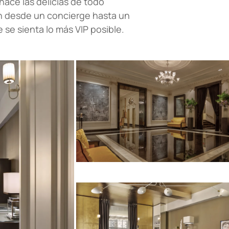
 hace las delicias de todo
n desde un concierge hasta un
 se sienta lo más VIP posible.