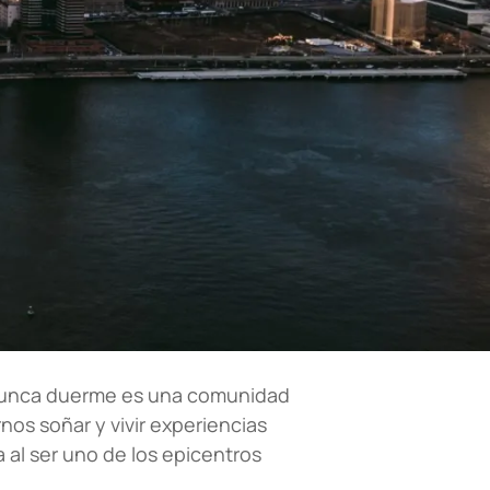
 nunca duerme es una comunidad
nos soñar y vivir experiencias
 al ser uno de los epicentros