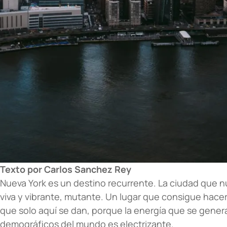
Texto por Carlos Sanchez Rey
Nueva York es un destino recurrente. La ciudad que
viva y vibrante, mutante. Un lugar que consigue hacer
que solo aquí se dan, porque la energía que se genera
demográficos del mundo es electrizante.