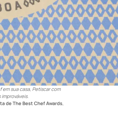
f em sua casa
,
Petiscar com
improváveis
.
ista de The Best Chef Awards
,