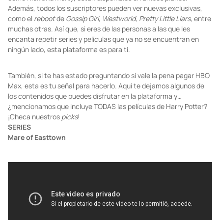
Además, todos los suscriptores pueden ver nuevas exclusivas,
como el
reboot
de
Gossip Girl
,
Westworld, Pretty Little Liars
, entre
muchas otras. Así que, si eres de las personas a las que les
encanta repetir series y películas que ya no se encuentran en
ningún lado, esta plataforma es para ti.
También, si te has estado preguntando si vale la pena pagar HBO
Max, esta es tu señal para hacerlo. Aquí te dejamos algunos de
los contenidos que puedes disfrutar en la plataforma y…
¿mencionamos que incluye TODAS las películas de Harry Potter?
¡Checa nuestros
picks
!
SERIES
Mare of Easttown