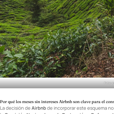
Foto: c
Por qué los meses sin intereses Airbnb son clave para el c
La decisión de
Airbnb
de incorporar este esquema no 