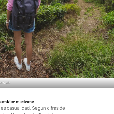
ortesía
onsumidor mexicano
es casualidad. Según cifras de