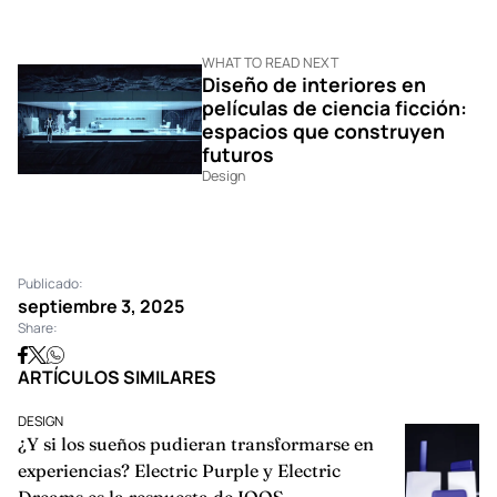
WHAT TO READ NEXT
Diseño de interiores en
películas de ciencia ficción:
espacios que construyen
futuros
Design
Publicado:
septiembre 3, 2025
Share:
ARTÍCULOS SIMILARES
DESIGN
¿Y si los sueños pudieran transformarse en
experiencias? Electric Purple y Electric
Dreams es la respuesta de IQOS