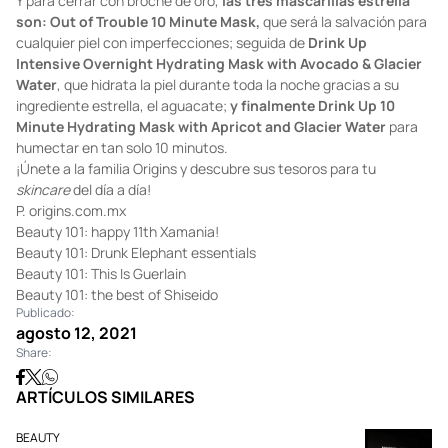
Y para cerrar con broche de oro,
las tres mascarillas estrella
son: Out of Trouble 10 Minute Mask,
que será la salvación para
cualquier piel con imperfecciones; seguida de
Drink Up
Intensive Overnight Hydrating Mask with Avocado & Glacier
Water
, que hidrata la piel durante toda la noche gracias a su
ingrediente estrella, el aguacate;
y finalmente Drink Up 10
Minute Hydrating Mask with Apricot and Glacier Water
para
humectar en tan solo 10 minutos.
¡Únete a la familia Origins y descubre sus tesoros para tu
skincare
del día a día!
P.
origins.com.mx
Beauty 101: happy 11th Xamania!
Beauty 101: Drunk Elephant essentials
Beauty 101: This Is Guerlain
Beauty 101: the best of Shiseido
Publicado:
agosto 12, 2021
Share:
ARTÍCULOS SIMILARES
BEAUTY