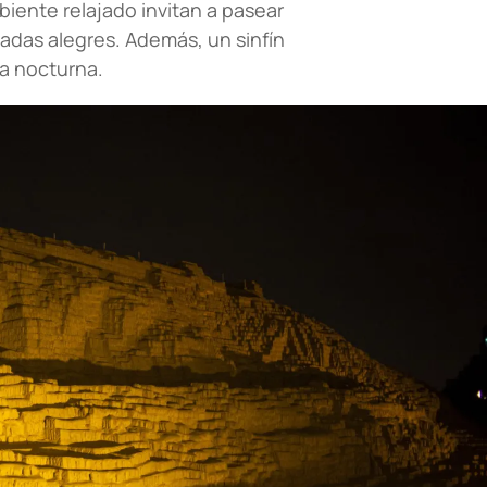
biente relajado invitan a pasear
adas alegres. Además, un sinfín
da nocturna.