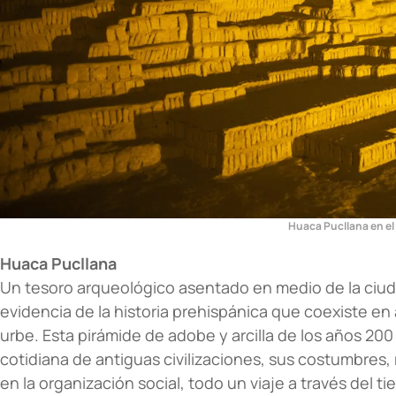
Huaca Pucllana en el d
Huaca Pucllana
Un tesoro arqueológico asentado en medio de la ciuda
evidencia de la historia prehispánica que coexiste en
urbe. Esta pirámide de adobe y arcilla de los años 20
cotidiana de antiguas civilizaciones, sus costumbres, ri
en la organización social, todo un viaje a través del t