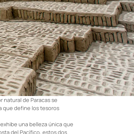
or natural de Paracas se
a que define los tesoros
e exhibe una belleza única que
osta del Pacífico, estos dos