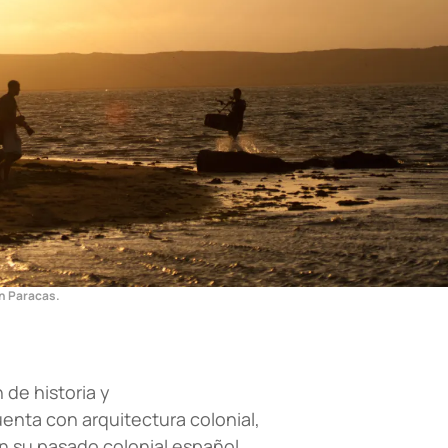
n Paracas.
 de historia y
enta con arquitectura colonial,
n su pasado colonial español.