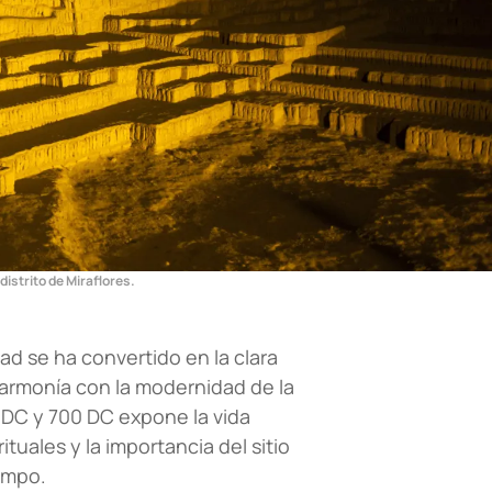
istrito de Miraflores.
d se ha convertido en la clara
 armonía con la modernidad de la
0 DC y 700 DC expone la vida
tuales y la importancia del sitio
iempo.