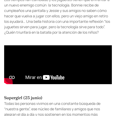
un nuevo enemigo común: la tecnología. Bonnie recibe de
cumpleaños una pantalla y Jessie y sus amigos no saben cómo
hacer que vuelva a jugar con ellos, pero un viejo amigo en retiro
los ayudará… Una bella historia con una importante reflexión “los
juguetes sirven para jugar, pero la tecnología sirve para todo”.
¿Quién triunfará en la batalla por la atención de los niños?
Supergirl (25 junio)
Todas las personas vivimos en una constante búsqueda de
“nuestra gente”, ese núcleo de familiares y amigos que nos
alegran el día a día y nos sostienen en los momentos más