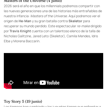
Masters of the Universe (4 junio)
2026 será el año en que los millennials podremos compartir con
las nuevas generaciones una de las historias más entrañables de
nuestra infancia:
Masters of the Universe
. Aquí podremos ver el
origen de
He-Man
y su gran batalla contra
Skeletor
para
recuperar su mundo perdido. Este espectacular
re-make
dirigido
por
Travis Knight
cuenta con un talentoso elenco de la talla de
Nicholas Galitzine, Jared Leto (Skeletor), Camila Mendes, Idris
Elba y Morena Baccarin.
Toy Story 5 (19 junio)
Los tiempos han cambiado y los juguetes tienen que enfrentar a