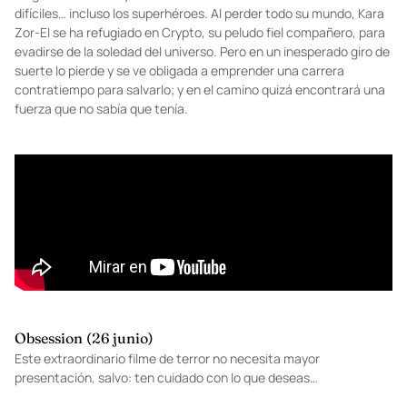
difíciles… incluso los superhéroes. Al perder todo su mundo, Kara
Zor-El se ha refugiado en Crypto, su peludo fiel compañero, para
evadirse de la soledad del universo. Pero en un inesperado giro de
suerte lo pierde y se ve obligada a emprender una carrera
contratiempo para salvarlo; y en el camino quizá encontrará una
fuerza que no sabía que tenía.
Obsession (26 junio)
Este extraordinario filme de terror no necesita mayor
presentación, salvo: ten cuidado con lo que deseas…