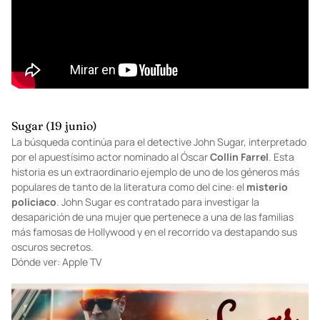
Sugar (19 junio)
La búsqueda continúa para el detective John Sugar, interpretado
por el apuestísimo actor nominado al Óscar
Collin Farrel
. Esta
historia es un extraordinario ejemplo de uno de los géneros más
populares de tanto de la literatura como del cine: el
misterio
policiaco
. John Sugar es contratado para investigar la
desaparición de una mujer que pertenece a una de las familias
más famosas de Hollywood y en el recorrido va destapando sus
oscuros secretos.
Dónde ver: Apple TV