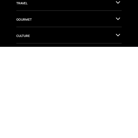
TRAVEL
GOURMET
CULTURE
FASHION & BEAUTY
WELLNESS & HEALTH
DESIGN
CITY GUIDES
ISSUES