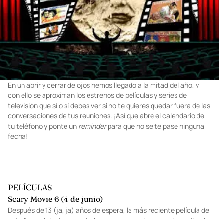
En un abrir y cerrar de ojos hemos llegado a la mitad del año, y
con ello se aproximan los estrenos de películas y series de
televisión que sí o sí debes ver si no te quieres quedar fuera de las
conversaciones de tus reuniones. ¡Así que abre el calendario de
tu teléfono y ponte un
reminder
para que no se te pase ninguna
fecha!
PELÍCULAS
Scary Movie 6 (4 de junio)
Después de 13 (ja, ja) años de espera, la más reciente película de