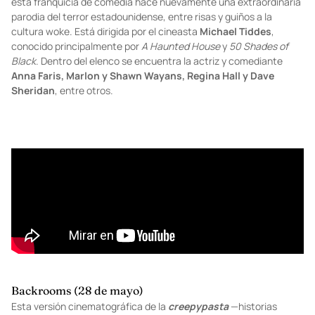
esta franquicia de comedia hace nuevamente una extraordinaria
parodia del terror estadounidense, entre risas y guiños a la
cultura woke. Está dirigida por el cineasta
Michael Tiddes
,
conocido principalmente por
A Haunted House
y
50 Shades of
Black
. Dentro del elenco se encuentra la actriz y comediante
Anna Faris, Marlon y Shawn Wayans, Regina Hall y Dave
Sheridan
, entre otros.
Backrooms (28 de mayo)
Esta versión cinematográfica de la
creepypasta
—historias