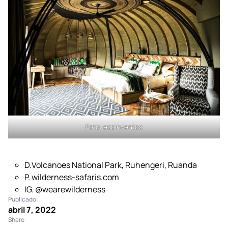
Foto:
ecoinventos
Foto:
ecoinventos
D.Volcanoes National Park, Ruhengeri, Ruanda
P.
wilderness-safaris.com