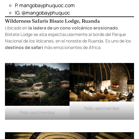
D. Mango bay, Cửa Dương, Phú Quốc, Kiên Giang
920000, Vietnam
T. +84 297 3981 693
P.
mangobayphuquoc.com
IG.
@mangobayphuquoc
Wilderness Safaris Bisate Lodge, Ruanda
Ubicado en
la ladera de un cono volcánico erosionado
,
Bistate Lodge se alza espectacularmente al borde del Parque
Nacional de los Volcanes, en el noreste de Ruanda. Es uno de los
destinos de safari
más emocionantes de África.
Foto:
ecoinventos