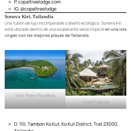
D. Wilson Road, Punta Gorda, Belice
T. +1 877 217 9478
P.
copaltreelodge.com
IG.
@copaltreelodge
Soneva Kiri, Tailandia
Una fusión de lujo incomparable y diseño ecológico. Soneva Kiri
está ubicado dentro de una exuberante selva tropical
en una isla
virgen con las mejores playas de Tailandia.
Foto:
Travel Plus Style
Foto:
Pinterest