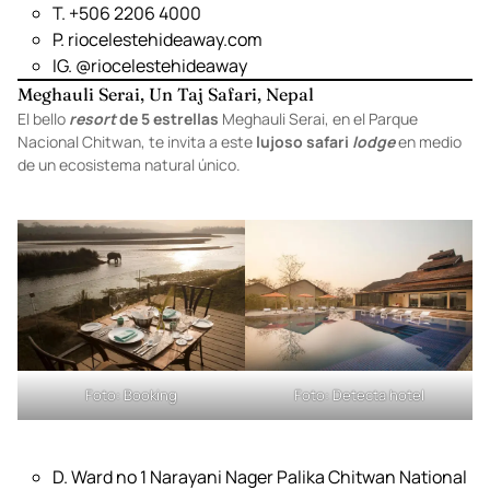
D. 700 meter west of National Park Tenorio Alajuela
Rio Celeste, 21502, Costa Rica
T. +506 2206 4000
P.
riocelestehideaway.com
IG.
@riocelestehideaway
Meghauli Serai, Un Taj Safari, Nepal
El bello
resort
de 5 estrellas
Meghauli Serai, en el Parque
Nacional Chitwan, te invita a este
lujoso safari
lodge
en medio
de un ecosistema natural único.