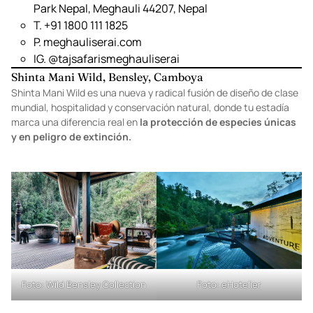
Foto:
Booking
Foto:
Detecta hotel
D. Ward no 1 Narayani Nager Palika Chitwan National
Park Nepal, Meghauli 44207, Nepal
T. +91 1800 111 1825
P.
meghauliserai.com
IG.
@tajsafarismeghauliserai
Shinta Mani Wild, Bensley, Camboya
Shinta Mani Wild es una nueva y radical fusión de diseño de clase
mundial, hospitalidad y conservación natural, donde tu estadía
marca una diferencia real en
la protección de especies únicas
y en peligro de extinción.