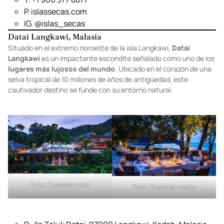
Fotos: Facebook
D. Costa del Pacífico, Panamá
T. +1 900 377 8877
P.
islassecas.com
IG.
@islas_secas
Datai Langkawi, Malasia
Situado en el extremo noroeste de la isla Langkawi,
Datai
Langkawi
es un impactante escondite señalado como uno de los
lugares más lujosos del mundo
. Ubicado en el corazón de una
selva tropical de 10 millones de años de antigüedad, este
cautivador destino se funde con su entorno natural.