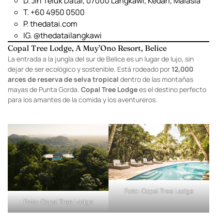
Foto:
Detecta hotel
Foto:
Traveller made
D. Jln Teluk Datai, 07000 Langkawi, Kedah, Malasia
T. +60 4950 0500
P.
thedatai.com
IG.
@thedatailangkawi
Copal Tree Lodge, A Muy’Ono Resort, Belice
La entrada a la jungla del sur de Belice es un lugar de lujo, sin
dejar de ser ecológico y sostenible. Está rodeado por
12,000
arces de reserva de selva tropical
dentro de las montañas
mayas de Punta Gorda.
Copal Tree Lodge
es el destino perfecto
para los amantes de la comida y los aventureros.