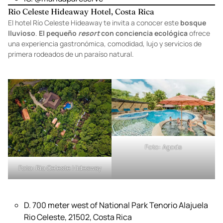
Indonesia
T. +62 361 4792777
P.
ritzcarlton.com/mandapa
IG.
@mandapareserve
Rio Celeste Hideaway Hotel, Costa Rica
El hotel Río Celeste Hideaway te invita a conocer este
bosque
lluvioso
.
El pequeño
resort
con conciencia ecológica
ofrece
una experiencia gastronómica, comodidad, lujo y servicios de
primera rodeados de un paraíso natural.
Foto:
Agoda
Foto:
Rio Celeste Hideaway