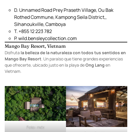
Foto:
Wild Bensley Collection
Foto:
eHotelier
D. Unnamed Road Prey Praseth Village, Ou Bak
Rothed Commune, Kampong Seila District,,
Sihanoukville, Camboya
T. +855 12 223 782
P.
wild.bensleycollection.com
Mango Bay Resort, Vietnam
Disfruta
la belleza de la naturaleza con todos tus sentidos en
Mango Bay Resort
. Un paraíso que tiene grandes experiencias
que ofrecerte, ubicado justo en la playa de
Ong Lang
en
Vietnam.