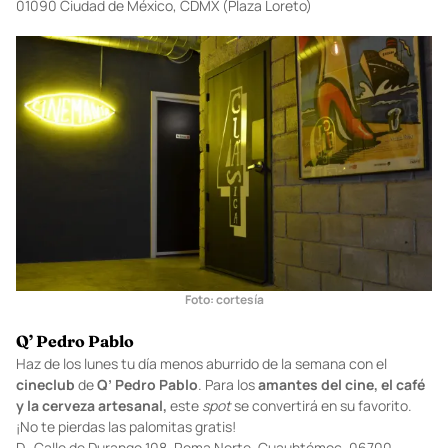
01090 Ciudad de México, CDMX (Plaza Loreto)
Foto: cortesía
Q’ Pedro Pablo
Haz de los lunes tu día menos aburrido de la semana con el
cineclub
de
Q’ Pedro Pablo
. Para los
amantes del cine, el café
y la cerveza artesanal,
este
spot
se convertirá en su favorito.
¡No te pierdas las palomitas gratis!
D. Calle de Durango 108, Roma Norte, Cuauhtémoc, 06700