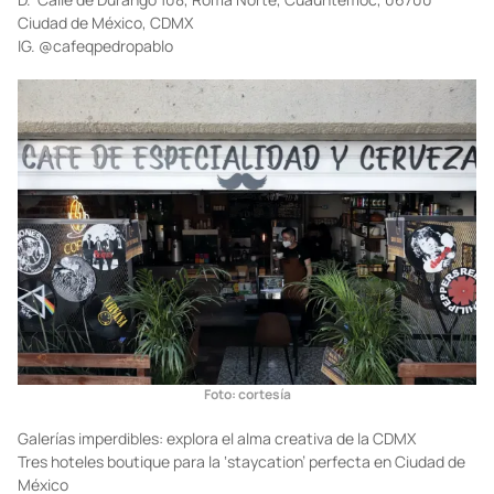
Ciudad de México, CDMX
IG.
@cafeqpedropablo
Foto: cortesía
Galerías imperdibles: explora el alma creativa de la CDMX
Tres hoteles boutique para la ‘staycation’ perfecta en Ciudad de
México