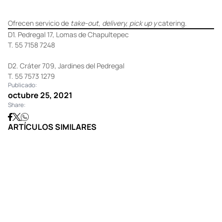
Ofrecen servicio de
take-out, delivery, pick up y
catering
.
D1. Pedregal 17, Lomas de Chapultepec
T. 55 7158 7248
D2. Cráter 709, Jardines del Pedregal
T. 55 7573 1279
Publicado:
octubre 25, 2021
Share:
ARTÍCULOS SIMILARES
GOURMET
Nespresso presenta Oatly Barista Edition