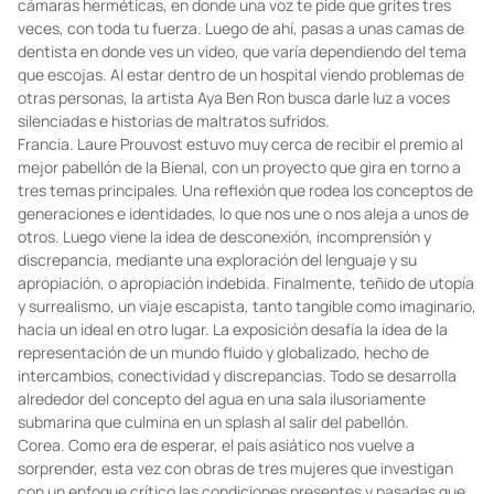
cámaras herméticas, en donde una voz te pide que grites tres
veces, con toda tu fuerza. Luego de ahí, pasas a unas camas de
dentista en donde ves un video, que varía dependiendo del tema
que escojas. Al estar dentro de un hospital viendo problemas de
otras personas, la artista Aya Ben Ron busca darle luz a voces
silenciadas e historias de maltratos sufridos.
Francia. Laure Prouvost estuvo muy cerca de recibir el premio al
mejor pabellón de la Bienal, con un proyecto que gira en torno a
tres temas principales. Una reflexión que rodea los conceptos de
generaciones e identidades, lo que nos une o nos aleja a unos de
otros. Luego viene la idea de desconexión, incomprensión y
discrepancia, mediante una exploración del lenguaje y su
apropiación, o apropiación indebida. Finalmente, teñido de utopía
y surrealismo, un viaje escapista, tanto tangible como imaginario,
hacia un ideal en otro lugar. La exposición desafía la idea de la
representación de un mundo fluido y globalizado, hecho de
intercambios, conectividad y discrepancias. Todo se desarrolla
alrededor del concepto del agua en una sala ilusoriamente
submarina que culmina en un splash al salir del pabellón.
Corea. Como era de esperar, el país asiático nos vuelve a
sorprender, esta vez con obras de tres mujeres que investigan
con un enfoque crítico las condiciones presentes y pasadas que