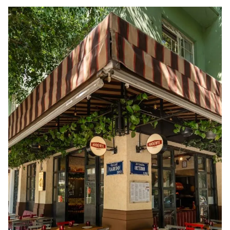
RESTAURANTS
Marta, la alta cocina contemporánea
Marta es un nuevo restaurante en la colonia Cuauhtémoc que
ofrece una propuesta de alta cocina contemporánea, donde la
técnica francesa se combina con una visión moderna y
emocional del chef Manuel Sánchez Camarena.