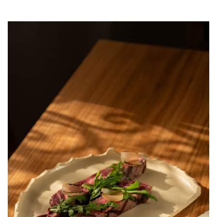
WELLNESS
Love is in the… food?
"Somos lo que comemos" jamás tuvo mayor sentido. Hoy en día
se sabe que hay ciertos alimentos que liberan endorfinas en
nuestro cerebro, la famosa hormona de la felicidad. ¡Acá te
contamos cómo puedes impactar tu estado de ánimo a través de
la comida!