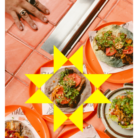
La costa de Oaxaca se ha convertido en uno de los destinos más
fascinantes de México gracias a una nueva generación de
espacios donde arquitectura, diseño, arte y naturaleza dialogan
frente al Pacífico. Entre hoteles minimalistas, casas de concreto,
experiencias gastronómicas y refugios creativos, la región
redefine el lujo desde la calma y la conexión con el entorno.