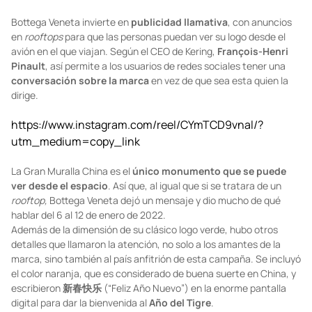
Bottega Veneta invierte en
publicidad llamativa
, con anuncios
en
rooftops
para que las personas puedan ver su logo desde el
avión en el que viajan. Según el CEO de Kering,
François-Henri
Pinault
, así permite a los usuarios de redes sociales tener una
conversación sobre la marca
en vez de que sea esta quien la
dirige.
https://www.instagram.com/reel/CYmTCD9vnal/?
utm_medium=copy_link
La Gran Muralla China es el
único monumento
que se puede
ver desde el espacio
. Así que, al igual que si se tratara de un
rooftop,
Bottega Veneta dejó un mensaje y dio mucho de qué
hablar del 6 al 12 de enero de 2022.
Además de la dimensión de su clásico logo verde, hubo otros
detalles que llamaron la atención, no solo a los amantes de la
marca, sino también al país anfitrión de esta campaña. Se incluyó
el color naranja, que es considerado de buena suerte en China, y
escribieron
新春快乐
(“Feliz Año Nuevo”) en la enorme pantalla
digital para dar la bienvenida al
Año del Tigre
.