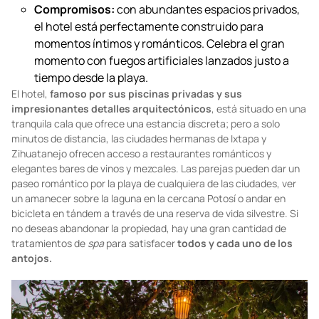
espiritual a través de cualquiera de los rituales
aztecas característicos de Cala de Mar. Los amantes
pueden solicitar comenzar su luna de miel con una
cena privada a la luz de las velas junto al mar.
Compromisos:
con abundantes espacios privados,
el hotel está perfectamente construido para
momentos íntimos y románticos. Celebra el gran
momento con fuegos artificiales lanzados justo a
tiempo desde la playa.
El hotel,
famoso por sus piscinas privadas y sus
impresionantes detalles arquitectónicos
, está situado en una
tranquila cala que ofrece una estancia discreta; pero a solo
minutos de distancia, las ciudades hermanas de Ixtapa y
Zihuatanejo ofrecen acceso a restaurantes románticos y
elegantes bares de vinos y mezcales. Las parejas pueden dar un
paseo romántico por la playa de cualquiera de las ciudades, ver
un amanecer sobre la laguna en la cercana Potosí o andar en
bicicleta en tándem a través de una reserva de vida silvestre. Si
no deseas abandonar la propiedad, hay una gran cantidad de
tratamientos de
spa
para satisfacer
todos y cada uno de los