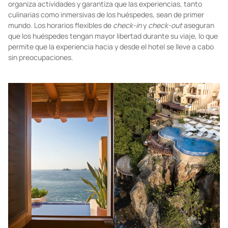
La experiencia del huésped comienza con una charla con un
asistente personal,
quien se encarga de recopilar información
clave sobre sus preferencias, desde la comida hasta los servicios
en el lugar y las actividades locales. A través de WhatsApp, este
organiza actividades y garantiza que las experiencias, tanto
culinarias como inmersivas de los huéspedes, sean de primer
mundo. Los horarios flexibles de
check-in
y
check-out
aseguran
que los huéspedes tengan mayor libertad durante su viaje, lo que
permite que la experiencia hacia y desde el hotel se lleve a cabo
sin preocupaciones.