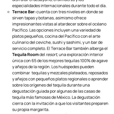
tradicional mexicana y cocina internacional. Entre ellos se
encuentra:
Restaurante Las Rocas:
se encuentra junto a la
piscina con espectaculares vistas al mar para
disfrutar el desayuno, el almuerzo y las
especialidades internacionales durante todo el día.
Terrace Bar:
cuenta con tres niveles en donde se
sirven tapas y botanas, asimismo ofrece
impresionantes vistas al atardecer sobre el océano
Pacífico. Las opciones incluyen una variedad de
platos pequeños, cocina del Pacífico con el arte
culinario del ceviche, sushi y sashimi, y un bar de
servicio completo. El Terrace Bar también alberga el
Tequila Room
del
resort
, una exploración interior
única con 65 de los mejores tequilas 100% de agave
y añejos de la región. Los huéspedes pueden
combinar tequilas y mezcales plateados, reposados
y añejos con pequeños platos regionales o aprender
sobre los orígenes del tequila durante una