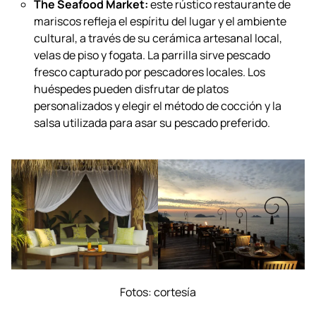
degustación guiada por algunas de las casas de
tequila más famosas de México. La degustación
cierra con la invitación a que los visitantes preparen
su propia margarita.
The Seafood Market:
este rústico restaurante de
mariscos refleja el espíritu del lugar y el ambiente
cultural, a través de su cerámica artesanal local,
velas de piso y fogata. La parrilla sirve pescado
fresco capturado por pescadores locales. Los
huéspedes pueden disfrutar de platos
personalizados y elegir el método de cocción y la
salsa utilizada para asar su pescado preferido.