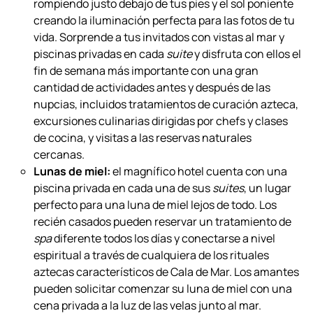
En Cala de Mar podrás disfrutar del
fin de semana de tu vida en
pareja,
con un itinerario optimizado por los asistentes personales
del
resort
, y garantizar que cada detalle del viaje esté impecable.
Bodas
: en tu propia cala rocosa privada, con las olas
rompiendo justo debajo de tus pies y el sol poniente
creando la iluminación perfecta para las fotos de tu
vida. Sorprende a tus invitados con vistas al mar y
piscinas privadas en cada
suite
y disfruta con ellos el
fin de semana más importante con una gran
cantidad de actividades antes y después de las
nupcias, incluidos tratamientos de curación azteca,
excursiones culinarias dirigidas por chefs y clases
de cocina, y visitas a las reservas naturales
cercanas.
Lunas de miel:
el magnífico hotel cuenta con una
piscina privada en cada una de sus
suites
, un lugar
perfecto para una luna de miel lejos de todo. Los
recién casados pueden reservar un tratamiento de
spa
diferente todos los días y conectarse a nivel