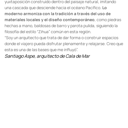
referencia al
color blanco de los acantilados y arenas de esta
región
ideal para los viajeros que prefieren destinos tranquilos
rodeados de naturaleza. Este es el lugar donde se concibió Cala
de Mar Resort & Spa. El diseño es una interacción de escalas y
yuxtaposición construido dentro del paisaje natural, imitando
una cascada que desciende hacia el océano Pacífico.
Lo
moderno armoniza con la tradición a través del uso de
materiales locales y el diseño contemporáneo
, como piedras
hechas a mano, baldosas de barro y parota pulida, siguiendo la
filosofía del estilo “Zihua” común en esta región.
“Soy un arquitecto que trata de dar forma o construir espacios
donde el viajero pueda disfrutar plenamente y relajarse. Creo que
esta es una de las bases que me influyó”.
Santiago Aspe, arquitecto de Cala de Mar