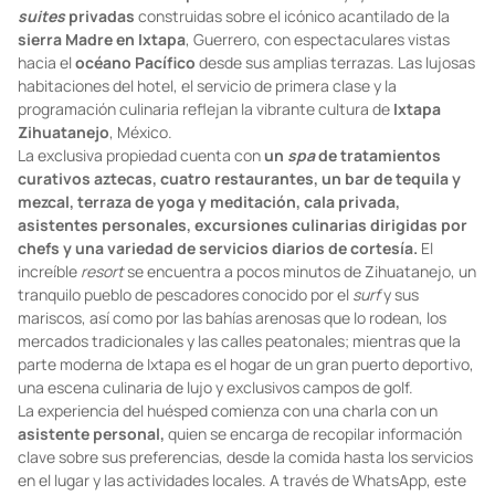
Cala de Mar Resort & Spa
es un íntimo
resort
y
spa
con
59
suites
privadas
construidas sobre el icónico acantilado de la
sierra Madre en Ixtapa
, Guerrero, con espectaculares vistas
hacia el
océano Pacífico
desde sus amplias terrazas. Las lujosas
habitaciones del hotel, el servicio de primera clase y la
programación culinaria reflejan la vibrante cultura de
Ixtapa
Zihuatanejo
, México.
La exclusiva propiedad cuenta con
un
spa
de tratamientos
curativos aztecas, cuatro restaurantes, un bar de tequila y
mezcal, terraza de yoga y meditación, cala privada,
asistentes personales, excursiones culinarias dirigidas por
chefs y una variedad de servicios diarios de cortesía.
El
increíble
resort
se encuentra a pocos minutos de Zihuatanejo, un
tranquilo pueblo de pescadores conocido por el
surf
y sus
mariscos, así como por las bahías arenosas que lo rodean, los
mercados tradicionales y las calles peatonales; mientras que la
parte moderna de Ixtapa es el hogar de un gran puerto deportivo,
una escena culinaria de lujo y exclusivos campos de golf.