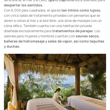
Pacífico, el encantador
spa
costero de Cala de Mar se inspira en
las
antiguas tradiciones curativas aztecas
. Desde los aromas
a toronjil que permanecen en el aire y las suaves campanadas
que juegan con la brisa del océano, hasta las inspiradoras vistas
de la arena, el mar y el cielo,
Spa El Capricho
está diseñado para
despertar los sentidos.
Con 6,000 pies cuadrados, el
spa
es
tan íntimo como lujoso
,
con cinco salas de tratamiento privadas con persianas que se
abren a vistas al mar y al aire libre: una zona de masajes con un
clima idílico. También cuenta con una habitación privada
diseñada exclusivamente para
tratamientos de parejas
. Los
salones para mujeres y hombres cuentan con
saunas secos,
bañeras de hidromasaje y salas de vapor, así como taquillas
y duchas.