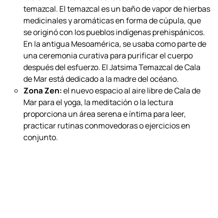
las olas.
Temazcal:
con inspiración de las antiguas
tradiciones curativas aztecas, Cala de Mar presentó
recientemente una nueva oferta de bienestar de
temazcal. El temazcal es un baño de vapor de hierbas
medicinales y aromáticas en forma de cúpula, que
se originó con los pueblos indígenas prehispánicos.
En la antigua Mesoamérica, se usaba como parte de
una ceremonia curativa para purificar el cuerpo
después del esfuerzo. El Jatsima Temazcal de Cala
de Mar está dedicado a la madre del océano.
Zona Zen:
el nuevo espacio al aire libre de Cala de
Mar para el yoga, la meditación o la lectura
proporciona un área serena e íntima para leer,
practicar rutinas conmovedoras o ejercicios en
conjunto.