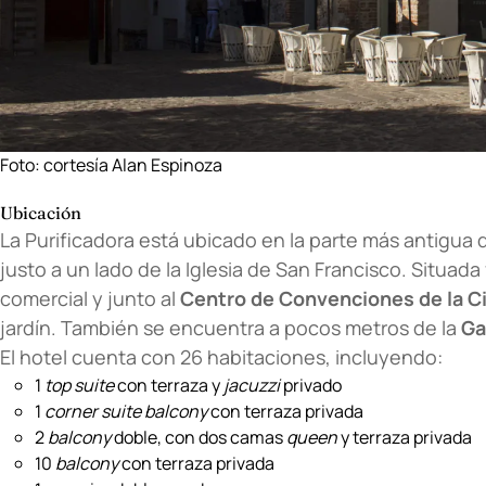
Foto: cortesía Alan Espinoza
Ubicación
La Purificadora está ubicado en la parte más antigua 
justo a un lado de la Iglesia de San Francisco. Situad
comercial y junto al
Centro de Convenciones de la C
jardín. También se encuentra a pocos metros de la
Ga
El hotel cuenta con 26 habitaciones, incluyendo:
1
top suite
con terraza y
jacuzzi
privado
1
corner suite balcony
con terraza privada
2
balcony
doble, con dos camas
queen
y terraza privada
10
balcony
con terraza privada