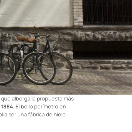
l que alberga la propuesta más
 1884.
El bello perímetro en
lía ser una fábrica de hielo