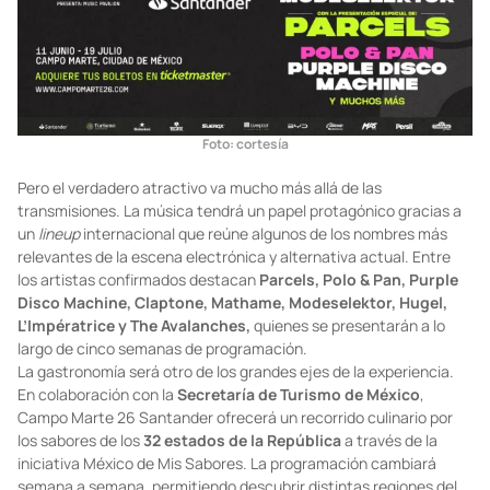
Foto: cortesía
Pero el verdadero atractivo va mucho más allá de las
transmisiones. La música tendrá un papel protagónico gracias a
un
lineup
internacional que reúne algunos de los nombres más
relevantes de la escena electrónica y alternativa actual. Entre
los artistas confirmados destacan
Parcels, Polo & Pan, Purple
Disco Machine, Claptone, Mathame, Modeselektor, Hugel,
L’Impératrice y The Avalanches,
quienes se presentarán a lo
largo de cinco semanas de programación.
La gastronomía será otro de los grandes ejes de la experiencia.
En colaboración con la
Secretaría de Turismo de México
,
Campo Marte 26 Santander ofrecerá un recorrido culinario por
los sabores de los
32 estados de la República
a través de la
iniciativa México de Mis Sabores. La programación cambiará
semana a semana, permitiendo descubrir distintas regiones del