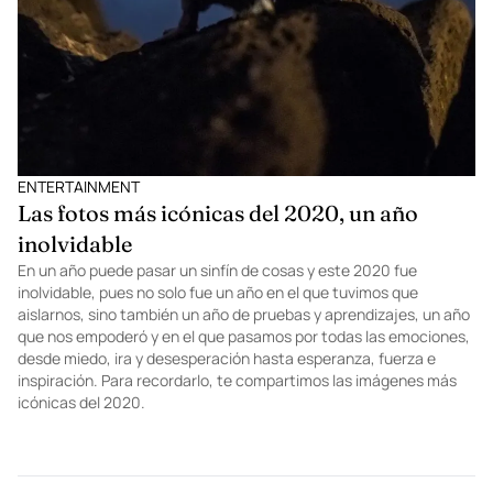
ENTERTAINMENT
Las fotos más icónicas del 2020, un año
inolvidable
En un año puede pasar un sinfín de cosas y este 2020 fue
inolvidable, pues no solo fue un año en el que tuvimos que
aislarnos, sino también un año de pruebas y aprendizajes, un año
que nos empoderó y en el que pasamos por todas las emociones,
desde miedo, ira y desesperación hasta esperanza, fuerza e
inspiración. Para recordarlo, te compartimos las imágenes más
icónicas del 2020.