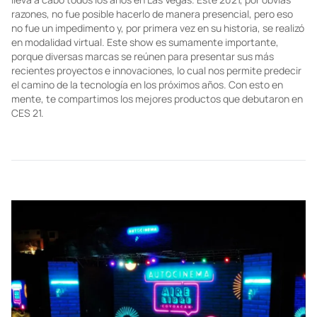
TECHNOLOGY
Lo mejor del Consumer Electronics Show
2021
El Consumer Electronics Show, mejor conocido como CES, se
lleva a cabo todos los años en Las Vegas. Este 2021, por obvias
razones, no fue posible hacerlo de manera presencial, pero eso
no fue un impedimento y, por primera vez en su historia, se realizó
en modalidad virtual. Este show es sumamente importante,
porque diversas marcas se reúnen para presentar sus más
recientes proyectos e innovaciones, lo cual nos permite predecir
el camino de la tecnología en los próximos años. Con esto en
mente, te compartimos los mejores productos que debutaron en
CES 21.