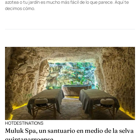
ECOCULTURE
Sitopia, cultivando tus propios alimentos en
casa
Las ciudades lo consumen todo y nos distancian cada vez más
tanto de la naturaleza como de nuestro planeta. Una gran opción
para revertir ese proceso es crear un huerto en la comodidad de
tu casa. Cultivar hortalizas orgánicas y otras plantas en tu
azotea o tu jardín es mucho más fácil de lo que parece. Aquí te
decimos cómo.