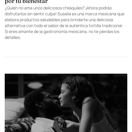
FEATURED
Susalia, la marca mexicana que se preocupa
por tu bienestar
¿Quién no ama unos deliciosos chilaquiles? ¡Ahora podrás
disfrutarlos sin sentir culpa! Susalia es una marca mexicana que
elabora productos saludables para brindarte una deliciosa
alternativa con todo el sabor de la auténtica tortilla tradicional.
Si eres amante de la gastronomía mexicana, no te pierdas los
detalles.