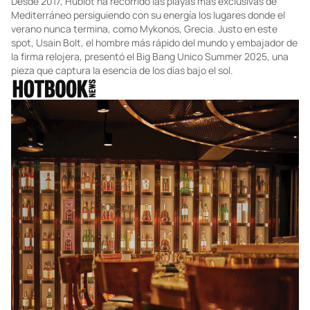
Desde 2017, Hublot ha recorrido las playas más exclusivas de
Mediterráneo persiguiendo con su energía los lugares donde el
verano nunca termina, como Mykonos, Grecia. Justo en este
spot, Usain Bolt, el hombre más rápido del mundo y embajador de
la firma relojera, presentó el Big Bang Unico Summer 2025, una
pieza que captura la esencia de los días bajo el sol.