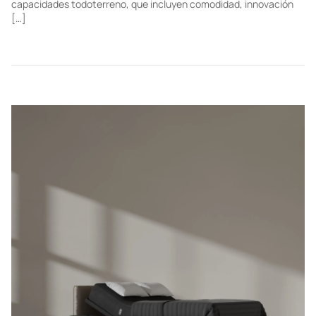
TECHNOLOGY
Lexus GX, una SUV a la altura de cualquier
camino
Innovar el off-road implica moverse con un lujo que esté a la
altura de cada terreno, tal y como si cada ruta fuera una
alfombra roja. Ese es el propósito de la nueva Lexus GX es capaz
de cumplir gracias a la combinación de la alta gama japonesa con
capacidades todoterreno, que incluyen comodidad, innovación
[…]