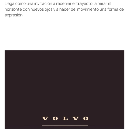
TECHNOLOGY
Más que una pickup, la Mazda BT-50
redefine el segmento
No todos los caminos están trazados; algunos se inventan. Se
descubren a fuerza de curiosidad, voluntad y un vehículo que
esté a la altura del impulso de ir más allá. La Mazda BT-50 no solo
llega a México como la primera pickup de la marca japonesa.
Llega como una invitación a redefinir el trayecto, a mirar el
horizonte con nuevos ojos y a hacer del movimiento una forma de
expresión.