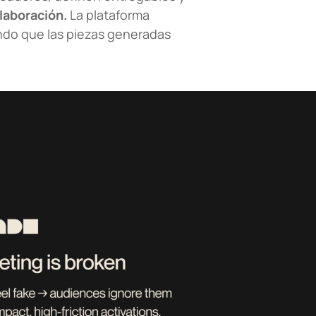
olaboración.
La plataforma
ndo que las piezas generadas