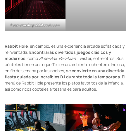
Foto: chasingrabbitsvail.com
Foto: chasingrabbitsvail.com
Rabbit Hole
, en cambio, es una experiencia arcade sofisticada y
reinventada.
Encontrarás divertidos juegos clásicos y
modernos,
como
Skee-Ball
,
Pac-Man
, Twister, entre otros. Sus
cócteles tienen un toque Tiki en un ambiente ochentero. Incluso,
en fin de semana por las noches,
se convierte en una divertida
fiesta guiada por increíbles DJ durante toda la temporada.
El
menú de Rabbit Hole presenta los platos favoritos de la infancia,
así como ricos cócteles artesanales para adultos.