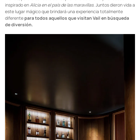
Grupo Solaris
pidió ayuda a
Grupo Rockwell
, la firma detrás de
Nobu, OMNIA, TAO, entre otros emblemáticos lugares en el
mundo, para crear este concepto revolucionario y novedoso
inspirado en
Alicia en el país de las maravillas
. Juntos dieron vida a
este lugar mágico que brindará una experiencia totalmente
diferente
para todos aquellos que visitan Vail en búsqueda
de diversión.