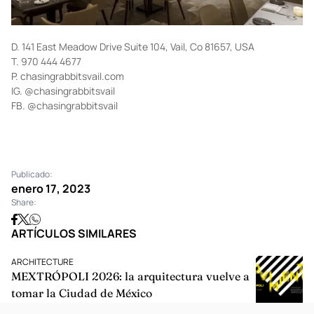
D. 141 East Meadow Drive Suite 104, Vail, Co 81657, USA
T. 970 444 4677
P.
chasingrabbitsvail.com
IG.
@chasingrabbitsvail
FB.
@chasingrabbitsvail
Publicado:
enero 17, 2023
Share:
ARTÍCULOS SIMILARES