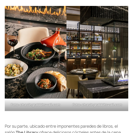
un ambiente elegante. El menú ofrece una nueva versión de
platos mediterráneos, pero con u
n toque de Colorado
y
deliciosas bebidas elaboradas con
licores de Grecia, Sicilia y
Cerdeña
.