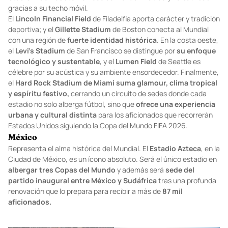
gracias a su techo móvil.
El
Lincoln Financial Field
de Filadelfia aporta carácter y tradición
deportiva; y el
Gillette Stadium
de Boston conecta al Mundial
con una región de
fuerte identidad histórica
. En la costa oeste,
el
Levi’s Stadium
de San Francisco se distingue por
su enfoque
tecnológico y sustentable
, y el
Lumen Field
de Seattle es
célebre por su acústica y su ambiente ensordecedor. Finalmente,
el
Hard Rock Stadium de Miami suma glamour, clima tropical
y espíritu festivo,
cerrando un circuito de sedes donde cada
estadio no solo alberga fútbol, sino que
ofrece una experiencia
urbana y cultural distinta
para los aficionados que recorrerán
Estados Unidos siguiendo la Copa del Mundo FIFA 2026.
México
Representa el alma histórica del Mundial. El
Estadio Azteca
, en la
Ciudad de México, es un ícono absoluto. Será el único estadio en
albergar tres Copas del Mundo
y además será
sede del
partido inaugural entre México y Sudáfrica
tras una profunda
renovación que lo prepara para recibir a más de
87 mil
aficionados.