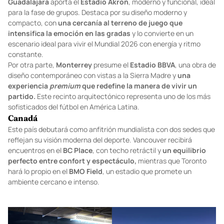
Guadalajara
aporta el
Estadio Akron
, moderno y funcional, ideal
para la fase de grupos. Destaca por su diseño moderno y
compacto, con
una cercanía al terreno de juego que
intensifica la emoción en las gradas
y lo convierte en un
escenario ideal para vivir el Mundial 2026 con energía y ritmo
constante.
Por otra parte,
Monterrey
presume el
Estadio BBVA
, una obra de
diseño contemporáneo con vistas a la Sierra Madre y
una
experiencia
premium
que redefine la manera de vivir un
partido.
Este recinto arquitectónico representa uno de los más
sofisticados del fútbol en América Latina.
Canadá
Este país debutará como anfitrión mundialista con dos sedes que
reflejan su visión moderna del deporte. Vancouver recibirá
encuentros en el
BC Place
, con techo retráctil y
un equilibrio
perfecto entre confort y espectáculo,
mientras que Toronto
hará lo propio en el
BMO Field
, un estadio que promete un
ambiente cercano e intenso.