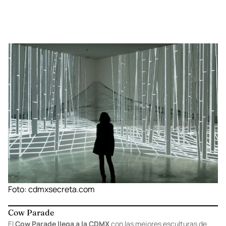
Foto:
cdmxsecreta.com
Cow Parade
El
Cow Parade llega a la CDMX
con las mejores esculturas de