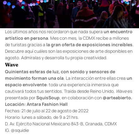
Los últimos años nos recordaron que nada supera
un encuentro
artístico en persona
. Mes con mes, la CDMX recibe a millones
de turistas gracias a
la gran oferta de exposiciones increíbles
.
Descubre aquí cuáles son las exposiciones de arte disponibles en
agosto. Admíralas y desarrolla tu propia creatividad.
Wave
Quinientas esferas de luz, con sonido y sensores de
movimiento forman una ola
. La interacción entre ellas crea
un
espacio envolvente
: toda una experiencia inmersiva que
cautivará todos tus sentidos. Traída desde Reino Unido,
Wave
es
presentada por
SquisSoup
, en colaboración con
@arteabierto
.
Locación: Antara Fashion Hall
Fechas: 21 de julio al 22 de agosto de 2022
Horario: lunes a sábado, de 9 a 21 hrs.
D. Av. Ejército Nacional Mexicano 843-B, Granada, CDMX
IG.
@squidie