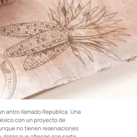
ó un antro llamado República. Una
México con un proyecto de
Aunque no tienen reservaciones
e
drinks
que ofrecen son parte