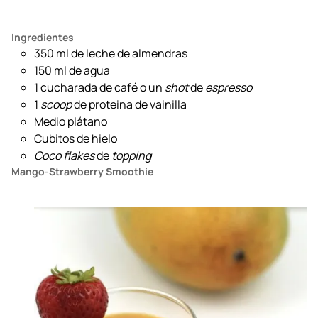
Ingredientes
350 ml de leche de almendras
150 ml de agua
1 cucharada de café o un
shot
de
espresso
1
scoop
de proteina de vainilla
Medio plátano
Cubitos de hielo
Coco flakes
de
topping
Mango-Strawberry Smoothie