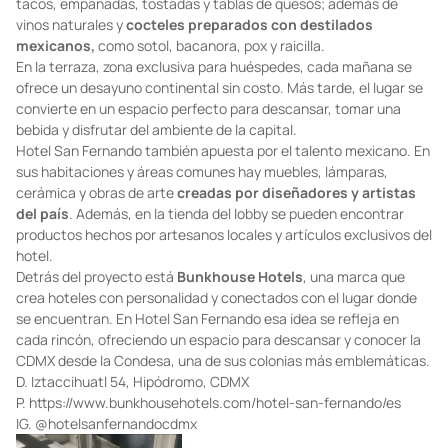
tacos, empanadas, tostadas y tablas de quesos; además de
vinos naturales y
cocteles preparados con destilados
mexicanos,
como sotol, bacanora, pox y raicilla.
En la terraza, zona exclusiva para huéspedes, cada mañana se
ofrece un desayuno continental sin costo. Más tarde, el lugar se
convierte en un espacio perfecto para descansar, tomar una
bebida y disfrutar del ambiente de la capital.
Hotel San Fernando también apuesta por el talento mexicano. En
sus habitaciones y áreas comunes hay muebles, lámparas,
cerámica y obras de arte
creadas por diseñadores y artistas
del país
. Además, en la tienda del lobby se pueden encontrar
productos hechos por artesanos locales y artículos exclusivos del
hotel.
Detrás del proyecto está
Bunkhouse Hotels
, una marca que
crea hoteles con personalidad y conectados con el lugar donde
se encuentran. En Hotel San Fernando esa idea se refleja en
cada rincón, ofreciendo un espacio para descansar y conocer la
CDMX desde la Condesa, una de sus colonias más emblemáticas.
D. Iztaccihuatl 54, Hipódromo, CDMX
P.
https://www.bunkhousehotels.com/hotel-san-fernando/es
IG. @
hotelsanfernandocdmx