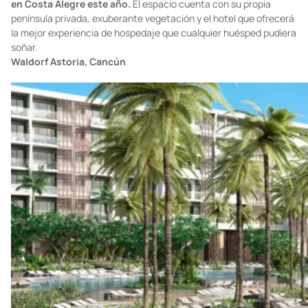
Foto:
press.fourseasons.com
La cadena Four Seasons suma a su prestigiosa familia de
hoteles una nueva joya en la península del Océano Pacífico
en Costa Alegre este año.
El espacio cuenta con su propia
península privada, exuberante vegetación y el hotel que ofrecerá
la mejor experiencia de hospedaje que cualquier huésped pudiera
soñar.
Waldorf Astoria, Cancún