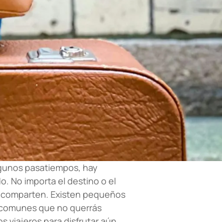
algunos pasatiempos, hay
. No importa el destino o el
os comparten. Existen pequeños
s comunes que no querrás
os viajeros para disfrutar aún