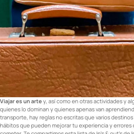
Viajar es un arte
y, así como en otras actividades y 
quienes lo dominan y quienes apenas van aprendiendo
transporte, hay reglas no escritas que varios destin
hábitos que pueden mejorar tu experiencia y errore
cometer. Te compartimos esta lista de In’s & out’s de l