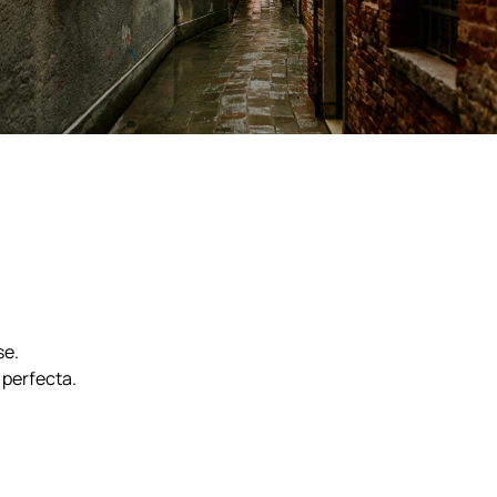
se.
 perfecta.
.