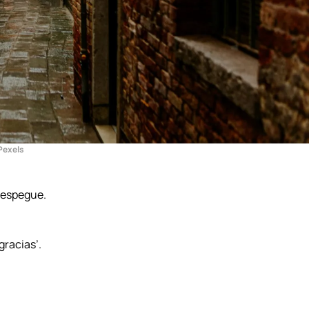
Pexels
 despegue.
gracias’.