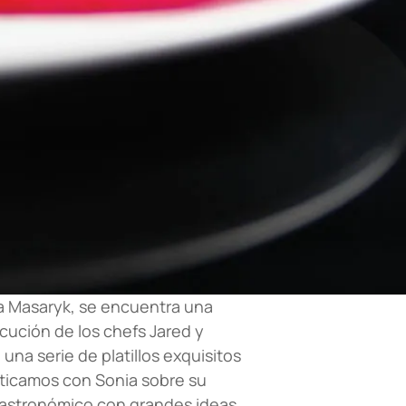
a Masaryk, se encuentra una
cución de los chefs Jared y
na serie de platillos exquisitos
laticamos con Sonia sobre su
 gastronómico con grandes ideas