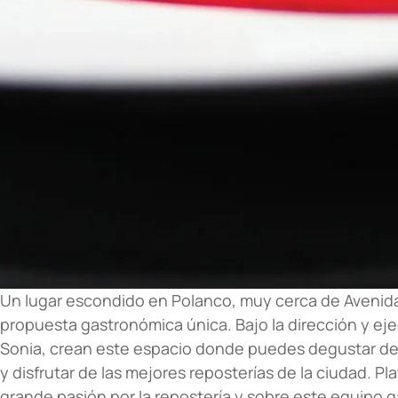
Un lugar escondido en Polanco, muy cerca de Avenid
propuesta gastronómica única. Bajo la dirección y eje
Sonia, crean este espacio donde puedes degustar de u
y disfrutar de las mejores reposterías de la ciudad. P
grande pasión por la repostería y sobre este equipo