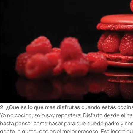
2. ¿Qué es lo que mas disfrutas cuando estás coci
Yo no cocino, solo soy repostera. Disfruto desde el h
hasta pensar como hacer para que quede padre y como 
gente le guste: ese es el mejor proceso. Esa incerti