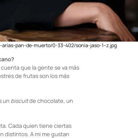
-arias-pan-de-muerto/0-33-402/sonia-jaso-1–z.jpg
icano?
 cuenta que la gente se va más
ostres de frutas son los más
Es un
biscuit
de chocolate, un
ta. Cada quien tiene ciertas
on distintos. A mi me gustan