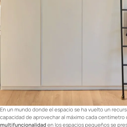
En un mundo donde el espacio se ha vuelto un recurs
capacidad de aprovechar al máximo cada centímetro c
multifuncionalidad
en los espacios pequeños se pre