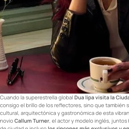
Cuando la superestrella global
Dua lipa visita la Ciu
consigo el brillo de los reflectores, sino que también
cultural, arquitectónica y gastronómica de esta vibr
novio
Callum Turner
, el actor y modelo inglés, junto
de ciudad e incluso
los rincones más exclusivos y 