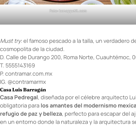
Foto: bonappetit.com
Must try
: el famoso pescado a la talla, un verdadero de
cosmopolita de la ciudad.
D. Calle de Durango 200, Roma Norte, Cuauhtémoc, 
T. 5555143169
P.
contramar.com.mx
IG.
@contramarmx
Casa Luis Barragán
Casa Pedregal
, diseñada por el célebre arquitecto L
obligatoria para
los amantes del modernismo mexic
refugio de paz y belleza
, perfecto para escapar del a
en un entorno donde la naturaleza y la arquitectura s