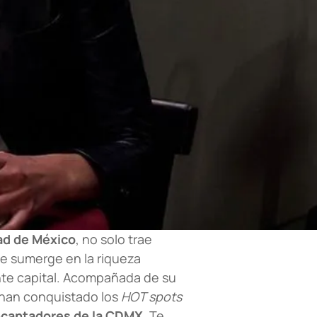
dad de México
, no solo trae
 se sumerge en la riqueza
ante capital. Acompañada de su
s han conquistado los
HOT spots
encantadores de la CDMX
. Te