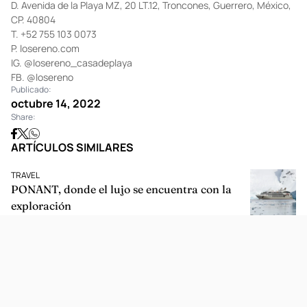
D. Avenida de la Playa MZ, 20 LT.12, Troncones, Guerrero, México,
CP. 40804
T. +52 755 103 0073
P.
losereno.com
IG.
@losereno_casadeplaya
FB.
@losereno
Publicado:
octubre 14, 2022
Share:
ARTÍCULOS SIMILARES
TRAVEL
PONANT, donde el lujo se encuentra con la
exploración