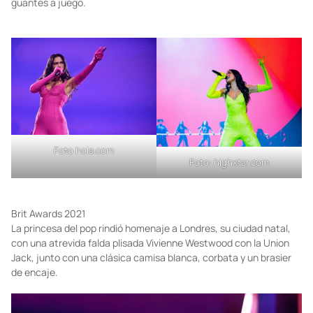
Future Nostalgia Tour 2022
Para su gira Future Nostalgia, Dua optó por monos Balenciaga
hechos a medida en rosa intenso y encaje verde lima junto con
guantes a juego.
Foto
hola.com
Foto:
highxtar.com
Brit Awards 2021
La princesa del pop rindió homenaje a Londres, su ciudad natal,
con una atrevida falda plisada Vivienne Westwood con la Union