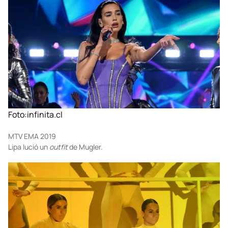
Festival de Música iHeartRadio
Lipa optó por un
body
de terciopelo morado de Area.
Foto:
infinita.cl
MTV EMA 2019
Lipa lució un
outfit
de Mugler.