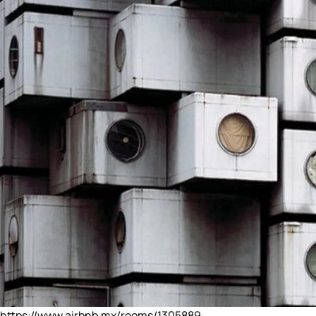
https://www.airbnb.mx/rooms/1305889