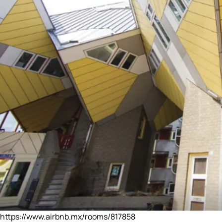
https://www.airbnb.mx/rooms/817858