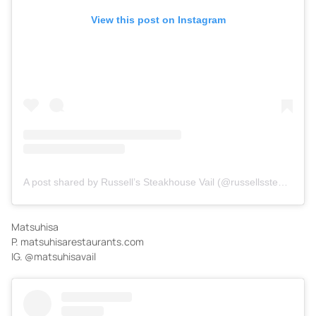
View this post on Instagram
A post shared by Russell’s Steakhouse Vail (@russellssteakhousevail)
Matsuhisa
P. matsuhisarestaurants.com
IG. @matsuhisavail