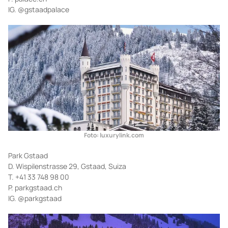
IG. @gstaadpalace
Foto: luxurylink.com
Park Gstaad
D. Wispilenstrasse 29, Gstaad, Suiza
T. +41 33 748 98 00
P. parkgstaad.ch
IG. @parkgstaad