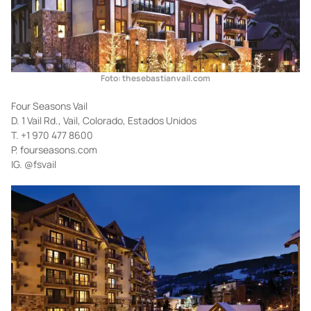
Foto: thesebastianvail.com
Four Seasons Vail
D. 1 Vail Rd., Vail, Colorado, Estados Unidos
T. +1 970 477 8600
P. fourseasons.com
IG. @fsvail