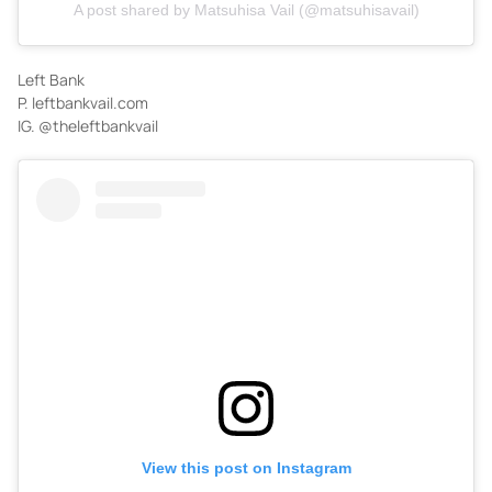
A post shared by Matsuhisa Vail (@matsuhisavail)
Left Bank
P. leftbankvail.com
IG. @theleftbankvail
View this post on Instagram