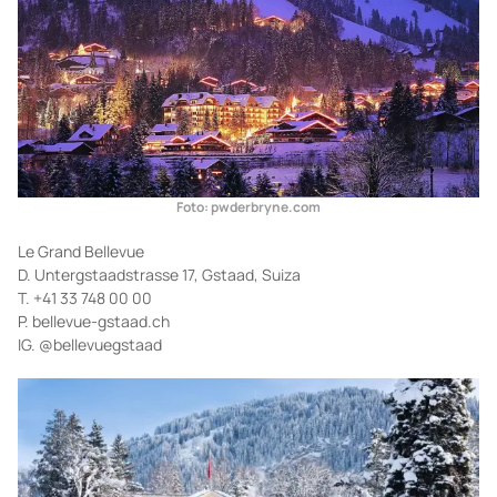
Foto: pwderbryne.com
Le Grand Bellevue
D. Untergstaadstrasse 17, Gstaad, Suiza
T. +41 33 748 00 00
P. bellevue-gstaad.ch
IG. @bellevuegstaad