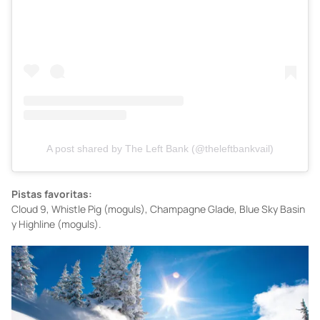
A post shared by The Left Bank (@theleftbankvail)
Pistas favoritas:
Cloud 9, Whistle Pig (moguls), Champagne Glade, Blue Sky Basin
y Highline (moguls).