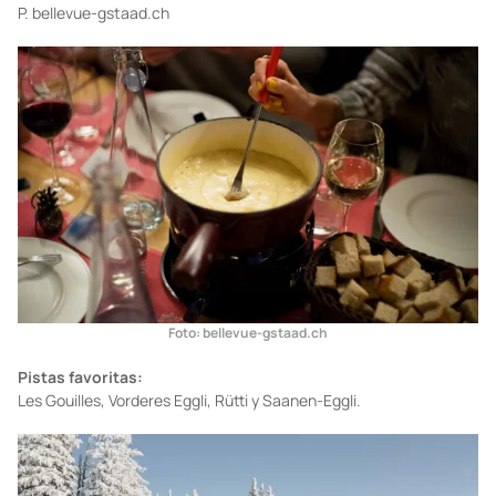
P. bellevue-gstaad.ch
Foto: bellevue-gstaad.ch
Pistas favoritas:
Les Gouilles, Vorderes Eggli, Rütti y Saanen-Eggli.