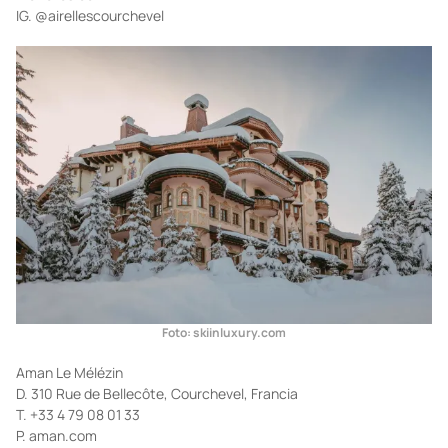
IG. @airellescourchevel
Foto: skiinluxury.com
Aman Le Mélézin
D. 310 Rue de Bellecôte, Courchevel, Francia
T. +33 4 79 08 01 33
P. aman.com