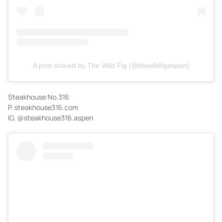
A post shared by The Wild Fig (@thewildfigaspen)
Steakhouse No.316
P. steakhouse316.com
IG. @steakhouse316.aspen